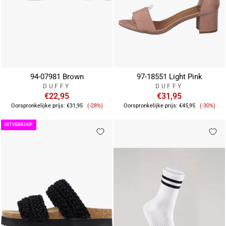
94-07981 Brown
97-18551 Light Pink
DUFFY
DUFFY
€22,95
€31,95
Verkoopprijs
Verkoop
Oorspronkelijke prijs:
€31,95
(-28%)
Oorspronkelijke prijs:
€45,95
(-30%)
UITVERKOOP