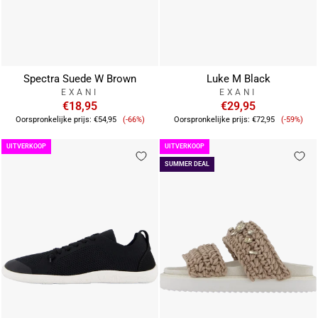
Spectra Suede W Brown
Luke M Black
EXANI
EXANI
€18,95
€29,95
Verkoopprijs
Verkoop
Oorspronkelijke prijs:
€54,95
(-66%)
Oorspronkelijke prijs:
€72,95
(-59%)
UITVERKOOP
UITVERKOOP
SUMMER DEAL