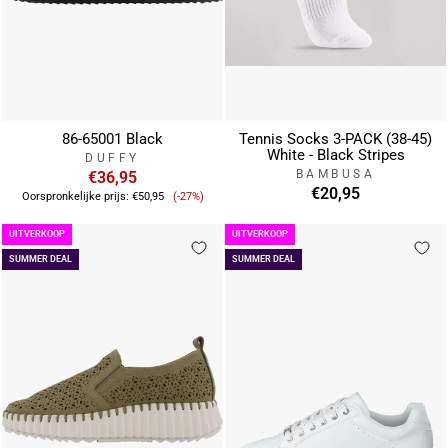
86-65001 Black
Tennis Socks 3-PACK (38-45)
White - Black Stripes
DUFFY
BAMBUSA
€36,95
Verkoopprijs
€20,95
Oorspronkelijke prijs:
€50,95
(-27%)
UITVERKOOP
UITVERKOOP
SUMMER DEAL
SUMMER DEAL