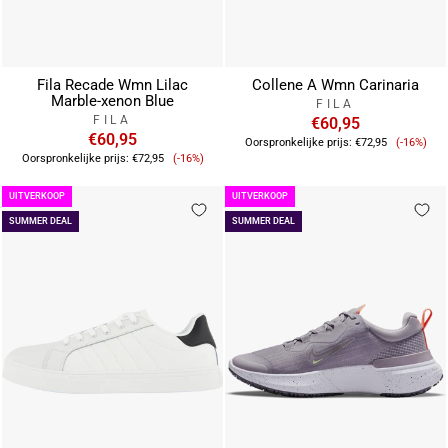
Fila Recade Wmn Lilac
Collene A Wmn Carinaria
Marble-xenon Blue
FILA
FILA
€60,95
€60,95
Verkoop
Oorspronkelijke prijs:
€72,95
(-16%)
Verkoopprijs
Oorspronkelijke prijs:
€72,95
(-16%)
UITVERKOOP
UITVERKOOP
SUMMER DEAL
SUMMER DEAL