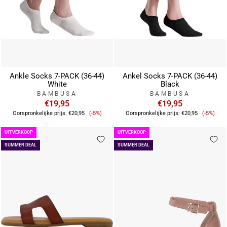
Ankle Socks 7-PACK (36-44)
Ankel Socks 7-PACK (36-44)
White
Black
BAMBUSA
BAMBUSA
€19,95
€19,95
Verkoopprijs
Verkoo
Oorspronkelijke prijs:
€20,95
(-5%)
Oorspronkelijke prijs:
€20,95
(-5%)
UITVERKOOP
UITVERKOOP
SUMMER DEAL
SUMMER DEAL