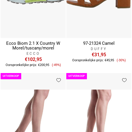
Ecco Biom 2.1 X Country W
97-21324 Camel
Morel/tuscany/morel
DUFFY
ECCO
€31,95
€102,95
Verkoop
Oorspronkelijke prijs:
€45,95
(-30%)
Verkoopprijs
Oorspronkelijke prijs:
€200,95
(-49%)
UITVERKOOP
UITVERKOOP