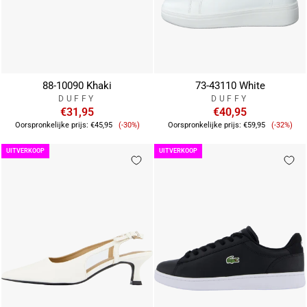
88-10090 Khaki
73-43110 White
DUFFY
DUFFY
€31,95
€40,95
Verkoopprijs
Verkoop
Oorspronkelijke prijs:
€45,95
(-30%)
Oorspronkelijke prijs:
€59,95
(-32%)
UITVERKOOP
UITVERKOOP