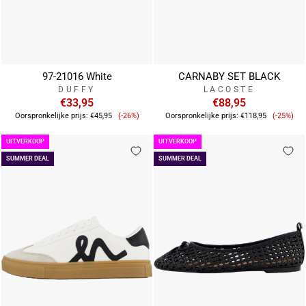
97-21016 White
CARNABY SET BLACK
DUFFY
LACOSTE
€33,95
€88,95
Verkoopprijs
Verkoo
Oorspronkelijke prijs:
€45,95
(-26%)
Oorspronkelijke prijs:
€118,95
(-25%)
UITVERKOOP
UITVERKOOP
SUMMER DEAL
SUMMER DEAL