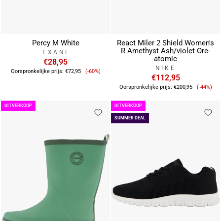
Percy M White
React Miler 2 Shield Women's
R Amethyst Ash/violet Ore-
EXANI
atomic
€28,95
NIKE
Verkoopprijs
Oorspronkelijke prijs:
€72,95
(-60%)
€112,95
Verkoo
Oorspronkelijke prijs:
€200,95
(-44%)
UITVERKOOP
UITVERKOOP
SUMMER DEAL