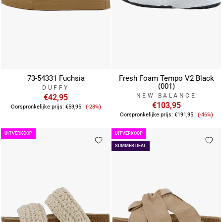
73-54331 Fuchsia
Fresh Foam Tempo V2 Black
(001)
DUFFY
NEW BALANCE
€42,95
Verkoopprijs
€103,95
Oorspronkelijke prijs:
€59,95
(-28%)
Verkoo
Oorspronkelijke prijs:
€191,95
(-46%)
UITVERKOOP
UITVERKOOP
SUMMER DEAL