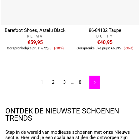
Barefoot Shoes, Astelu Black
86-84102 Taupe
REIMA
DUFFY
€59,95
€40,95
Verkoopprijs
Verkoop
Oorspronkelijke prijs:
€72,95
(-18%)
Oorspronkelijke prijs:
€63,95
(-36%)
1
2
3
…
8
Volgende
ONTDEK DE NIEUWSTE SCHOENEN
TRENDS
Stap in de wereld van modieuze schoenen met onze Nieuws
sectie. Hier vind je een scala aan stijlen die ontworpen zijn