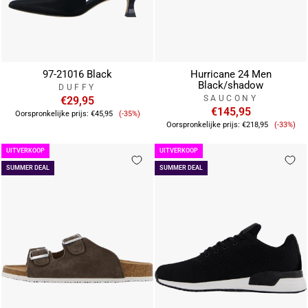
97-21016 Black
Hurricane 24 Men
Black/shadow
DUFFY
SAUCONY
€29,95
Verkoopprijs
€145,95
Oorspronkelijke prijs:
€45,95
(-35%)
Verkoo
Oorspronkelijke prijs:
€218,95
(-33%)
UITVERKOOP
UITVERKOOP
SUMMER DEAL
SUMMER DEAL