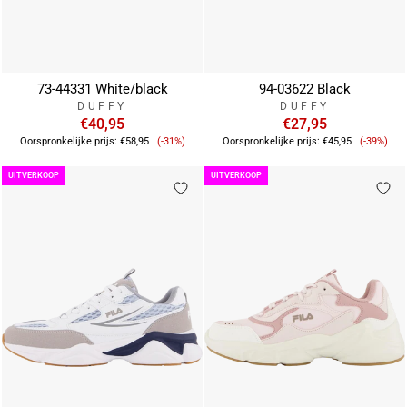
73-44331 White/black
94-03622 Black
DUFFY
DUFFY
€40,95
€27,95
Verkoopprijs
Verkoop
Oorspronkelijke prijs:
€58,95
(-31%)
Oorspronkelijke prijs:
€45,95
(-39%)
UITVERKOOP
UITVERKOOP