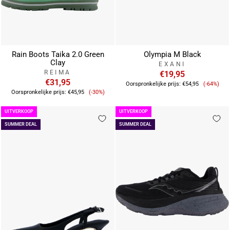
Rain Boots Taika 2.0 Green
Olympia M Black
Clay
EXANI
REIMA
€19,95
€31,95
Verkoop
Oorspronkelijke prijs:
€54,95
(-64%)
Verkoopprijs
Oorspronkelijke prijs:
€45,95
(-30%)
UITVERKOOP
UITVERKOOP
SUMMER DEAL
SUMMER DEAL