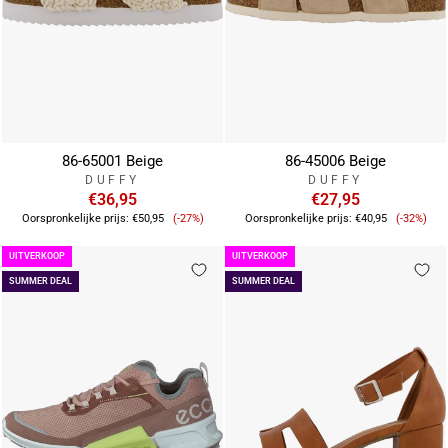
86-65001 Beige
86-45006 Beige
DUFFY
DUFFY
€36,95
€27,95
Verkoopprijs
Verkoop
Oorspronkelijke prijs:
€50,95
(-27%)
Oorspronkelijke prijs:
€40,95
(-32%)
UITVERKOOP
UITVERKOOP
SUMMER DEAL
SUMMER DEAL