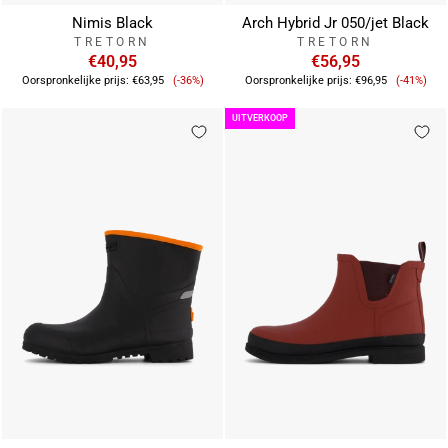
Nimis Black
Arch Hybrid Jr 050/jet Black
TRETORN
TRETORN
€40,95
€56,95
Verkoopprijs
Verkoop
Oorspronkelijke prijs:
€63,95
(-36%)
Oorspronkelijke prijs:
€96,95
(-41%)
UITVERKOOP