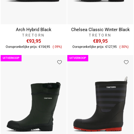
Arch Hybrid Black
Chelsea Classic Winter Black
TRETORN
TRETORN
€93,95
€89,95
Verkoopprijs
Verkoo
Oorspronkelijke prijs:
€154,95
(-39%)
Oorspronkelijke prijs:
€127,95
(-30%)
UITVERKOOP
UITVERKOOP