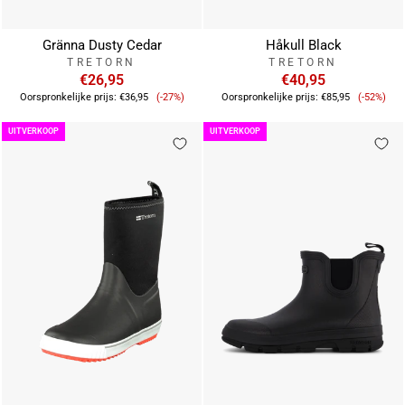
Gränna Dusty Cedar
Håkull Black
TRETORN
TRETORN
€26,95
€40,95
Verkoopprijs
Verkoop
Oorspronkelijke prijs:
€36,95
(-27%)
Oorspronkelijke prijs:
€85,95
(-52%)
UITVERKOOP
UITVERKOOP