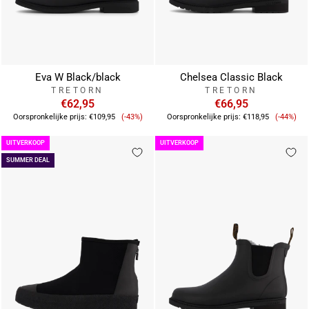
Eva W Black/black
Chelsea Classic Black
TRETORN
TRETORN
€62,95
€66,95
Verkoopprijs
Verkoo
Oorspronkelijke prijs:
€109,95
(-43%)
Oorspronkelijke prijs:
€118,95
(-44%)
UITVERKOOP
UITVERKOOP
SUMMER DEAL