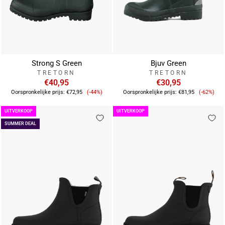
Strong S Green
Bjuv Green
TRETORN
TRETORN
€40,95
€30,95
Verkoopprijs
Verkoop
Oorspronkelijke prijs:
€72,95
(-44%)
Oorspronkelijke prijs:
€81,95
(-62%)
UITVERKOOP
UITVERKOOP
SUMMER DEAL