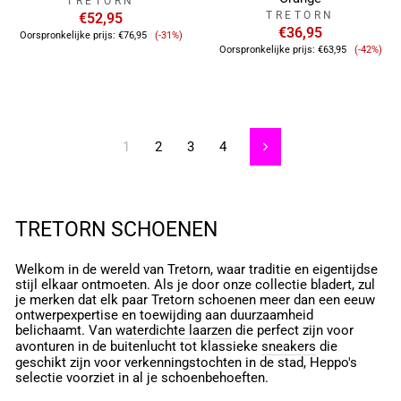
TRETORN
TRETORN
€52,95
Verkoopprijs
€36,95
Oorspronkelijke prijs:
€76,95
(-31%)
Verkoop
Oorspronkelijke prijs:
€63,95
(-42%)
1
2
3
4
Volgende
TRETORN SCHOENEN
Welkom in de wereld van Tretorn, waar traditie en eigentijdse
stijl elkaar ontmoeten. Als je door onze collectie bladert, zul
je merken dat elk paar Tretorn schoenen meer dan een eeuw
ontwerpexpertise en toewijding aan duurzaamheid
belichaamt. Van
waterdichte laarzen
die perfect zijn voor
avonturen in de buitenlucht tot klassieke
sneakers
die
geschikt zijn voor verkenningstochten in de stad, Heppo's
selectie voorziet in al je schoenbehoeften.