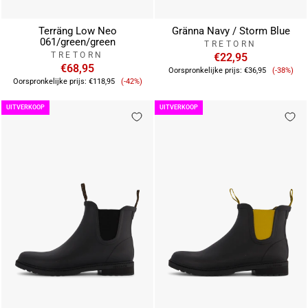
Terräng Low Neo
Gränna Navy / Storm Blue
061/green/green
TRETORN
TRETORN
€22,95
€68,95
Verkoop
Oorspronkelijke prijs:
€36,95
(-38%)
Verkoopprijs
Oorspronkelijke prijs:
€118,95
(-42%)
UITVERKOOP
UITVERKOOP