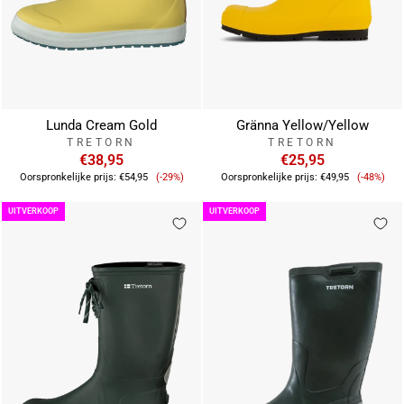
Lunda Cream Gold
Gränna Yellow/Yellow
TRETORN
TRETORN
€38,95
€25,95
Verkoopprijs
Verkoop
Oorspronkelijke prijs:
€54,95
(-29%)
Oorspronkelijke prijs:
€49,95
(-48%)
UITVERKOOP
UITVERKOOP