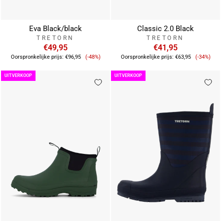
Eva Black/black
Classic 2.0 Black
TRETORN
TRETORN
€49,95
€41,95
Verkoopprijs
Verkoop
Oorspronkelijke prijs:
€96,95
(-48%)
Oorspronkelijke prijs:
€63,95
(-34%)
UITVERKOOP
UITVERKOOP