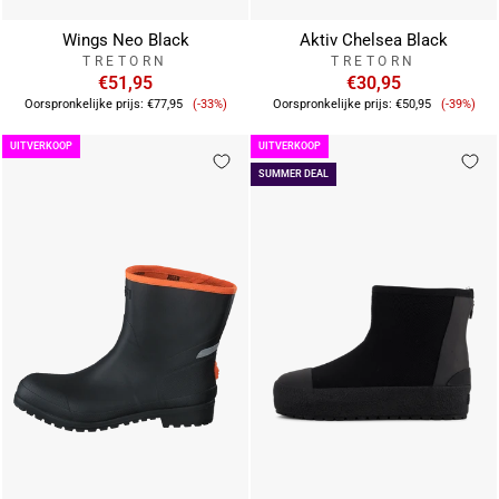
Wings Neo Black
Aktiv Chelsea Black
TRETORN
TRETORN
€51,95
€30,95
Verkoopprijs
Verkoop
Oorspronkelijke prijs:
€77,95
(-33%)
Oorspronkelijke prijs:
€50,95
(-39%)
UITVERKOOP
UITVERKOOP
SUMMER DEAL