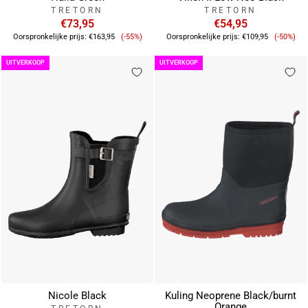
TRETORN
TRETORN
€73,95
€54,95
Verkoopprijs
Verkoo
Oorspronkelijke prijs:
€163,95
(-55%)
Oorspronkelijke prijs:
€109,95
(-50%)
UITVERKOOP
UITVERKOOP
Nicole Black
Kuling Neoprene Black/burnt
Orange