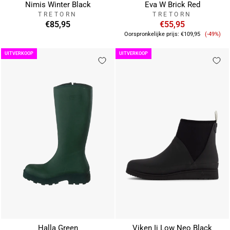
Nimis Winter Black
Eva W Brick Red
TRETORN
TRETORN
€85,95
€55,95
Verkoo
Oorspronkelijke prijs:
€109,95
(-49%)
UITVERKOOP
UITVERKOOP
Halla Green
Viken Ii Low Neo Black