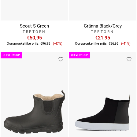
Scout S Green
Gränna Black/Grey
TRETORN
TRETORN
€50,95
€21,95
Verkoopprijs
Verkoop
Oorspronkelijke prijs:
€96,95
(-47%)
Oorspronkelijke prijs:
€36,95
(-41%)
UITVERKOOP
UITVERKOOP