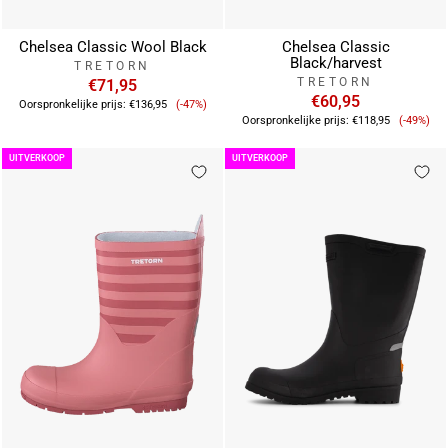
Chelsea Classic Wool Black
Chelsea Classic
Black/harvest
TRETORN
TRETORN
€71,95
Verkoopprijs
€60,95
Oorspronkelijke prijs:
€136,95
(-47%)
Verkoo
Oorspronkelijke prijs:
€118,95
(-49%)
UITVERKOOP
UITVERKOOP