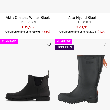
Aktiv Chelsea Winter Black
Alto Hybrid Black
TRETORN
TRETORN
€32,95
€73,95
Verkoopprijs
Verkoo
Oorspronkelijke prijs:
€69,95
(-53%)
Oorspronkelijke prijs:
€127,95
(-42%)
UITVERKOOP
UITVERKOOP
SUMMER DEAL