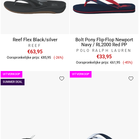
Reef Flex Black/silver
Bolt Pony Flip-Flop Newport
Navy / RL2000 Red PP
REEF
POLO RALPH LAUREN
€63,95
Verkoopprijs
€33,95
Oorspronkelijke prijs:
€85,95
(-26%)
Verkoop
Oorspronkelijke prijs:
€61,95
(-45%)
UITVERKOOP
UITVERKOOP
SUMMER DEAL