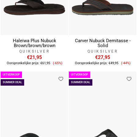
Haleiwa Plus Nubuck
Carver Nubuck Demitasse -
Brown/brown/brown
Solid
QUIKSILVER
QUIKSILVER
€21,95
€27,95
Verkoopprijs
Verkoop
Oorspronkelijke prijs:
€61,95
(-65%)
Oorspronkelijke prijs:
€49,95
(-44%)
UITVERKOOP
UITVERKOOP
SUMMER DEAL
SUMMER DEAL