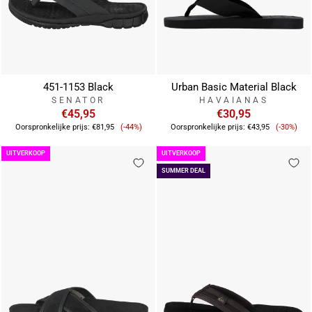
451-1153 Black
Urban Basic Material Black
SENATOR
HAVAIANAS
€45,95
€30,95
Verkoopprijs
Verkoop
Oorspronkelijke prijs:
€81,95
(-44%)
Oorspronkelijke prijs:
€43,95
(-30%)
UITVERKOOP
UITVERKOOP
SUMMER DEAL