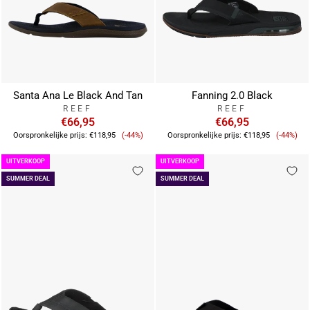
Santa Ana Le Black And Tan
Fanning 2.0 Black
REEF
REEF
€66,95
€66,95
Verkoopprijs
Verkoo
Oorspronkelijke prijs:
€118,95
(-44%)
Oorspronkelijke prijs:
€118,95
(-44%)
UITVERKOOP
UITVERKOOP
SUMMER DEAL
SUMMER DEAL