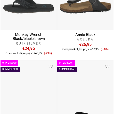
Monkey Wrench
Annie Black
Black/black/brown
AXELDA
QUIKSILVER
€26,95
€24,95
Verkoop
Oorspronkelijke prijs:
€67,95
(-60%)
Verkoopprijs
Oorspronkelijke prijs:
€43,95
(-43%)
UITVERKOOP
UITVERKOOP
SUMMER DEAL
SUMMER DEAL