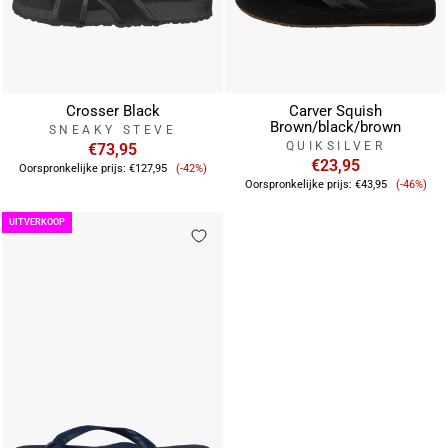
Crosser Black
Carver Squish
Brown/black/brown
SNEAKY STEVE
QUIKSILVER
€73,95
Verkoopprijs
€23,95
Oorspronkelijke prijs:
€127,95
(-42%)
Verkoop
Oorspronkelijke prijs:
€43,95
(-46%)
UITVERKOOP