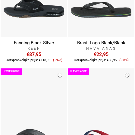
Fanning Black-Silver
Brasil Logo Black/Black
REEF
HAVAIANAS
€87,95
€22,95
Verkoopprijs
Verkoop
Oorspronkelijke prijs:
€118,95
(-26%)
Oorspronkelijke prijs:
€36,95
(-38%)
UITVERKOOP
UITVERKOOP