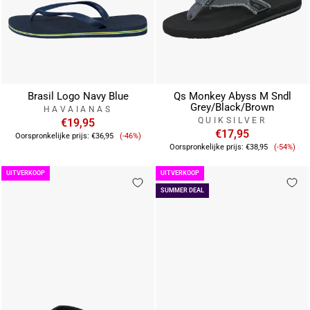
Brasil Logo Navy Blue
Qs Monkey Abyss M Sndl
Grey/Black/Brown
HAVAIANAS
QUIKSILVER
€19,95
Verkoopprijs
€17,95
Oorspronkelijke prijs:
€36,95
(-46%)
Verkoop
Oorspronkelijke prijs:
€38,95
(-54%)
UITVERKOOP
UITVERKOOP
SUMMER DEAL