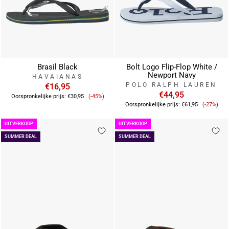
Brasil Black
Bolt Logo Flip-Flop White /
Newport Navy
HAVAIANAS
POLO RALPH LAUREN
€16,95
Verkoopprijs
€44,95
Oorspronkelijke prijs:
€30,95
(-45%)
Verkoop
Oorspronkelijke prijs:
€61,95
(-27%)
UITVERKOOP
UITVERKOOP
SUMMER DEAL
SUMMER DEAL