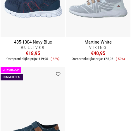
435-1304 Navy Blue
Martine White
GULLIVER
VIKING
€18,95
€40,95
Verkoopprijs
Verkoop
Oorspronkelijke prijs:
€49,95
(-62%)
Oorspronkelijke prijs:
€85,95
(-52%)
UITVERKOOP
SUMMER DEAL