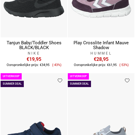
Tanjun Baby/Toddler Shoes
Play Crosslite Infant Mauve
BLACK/BLACK
Shadow
NIKE
HUMMEL
€19,95
€28,95
Verkoopprijs
Verkoop
Oorspronkelijke prijs:
€34,95
(-43%)
Oorspronkelijke prijs:
€61,95
(-53%)
UITVERKOOP
UITVERKOOP
SUMMER DEAL
SUMMER DEAL