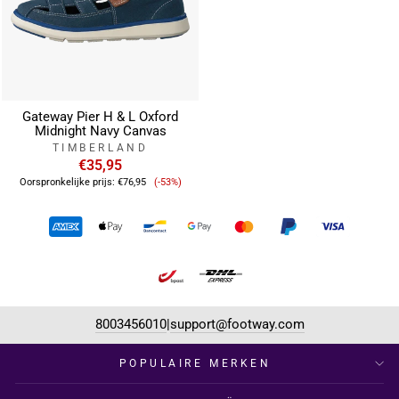
Gateway Pier H & L Oxford
Midnight Navy Canvas
TIMBERLAND
€35,95
Verkoopprijs
Oorspronkelijke prijs:
€76,95
(-53%)
8003456010
support@footway.com
|
POPULAIRE MERKEN