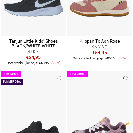
Tanjun Little Kids' Shoes
Klippan Tx Ash Rose
BLACK/WHITE-WHITE
KAVAT
NIKE
€54,95
€24,95
Verkoop
Oorspronkelijke prijs:
€85,95
(-36%)
Verkoopprijs
Oorspronkelijke prijs:
€63,95
(-61%)
UITVERKOOP
UITVERKOOP
SUMMER DEAL