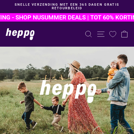
Naar
SNELLE VERZENDING MET EEN 365 DAGEN GRATIS
inhoud
RETOURBELEID
Diavoorstelling
gaan
pauzeren
G - SHOP NU
SUMMER DEALS | TOT 60% KORTING 
PRODUCT ZO
SITE NAV
W