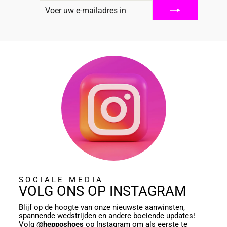
VOER
ABONNEREN
UW
E-
MAILADRES
IN
SOCIALE MEDIA
VOLG ONS OP INSTAGRAM
Blijf op de hoogte van onze nieuwste aanwinsten,
spannende wedstrijden en andere boeiende updates!
Volg
@hepposhoes
op Instagram om als eerste te