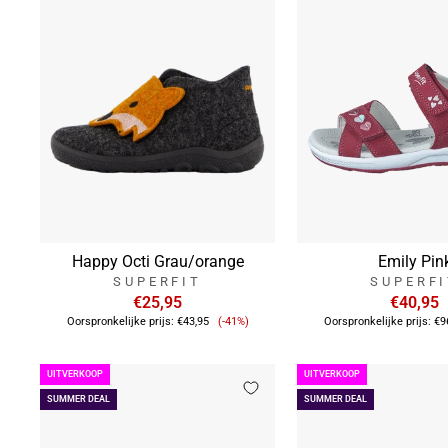
Happy Octi Grau/orange
Emily Pin
SUPERFIT
SUPERF
€25,95
€40,95
Verkoopprijs
Oorspronkelijke prijs:
€43,95
(-41%)
Oorspronkelijke prijs:
€9
UITVERKOOP
UITVERKOOP
SUMMER DEAL
SUMMER DEAL