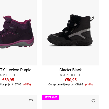
TX 1-velcro Purple
Glacier Black
UPERFIT
SUPERFIT
€58,95
€50,95
Verkoopprijs
Verkoopprijs
jke prijs:
€127,95
(-54%)
Oorspronkelijke prijs:
€90,95
(-44%)
UITVERKOOP