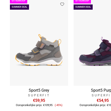
UITVERKOOP
UITVERKOOP
SUMMER DEAL
SUMMER DEAL
Sport5 Grey
Sport5 Pur
SUPERFIT
SUPERF
€59,95
€54,95
Verkoopprijs
Oorspronkelijke prijs:
€109,95
(-45%)
Oorspronkelijke prijs:
€10