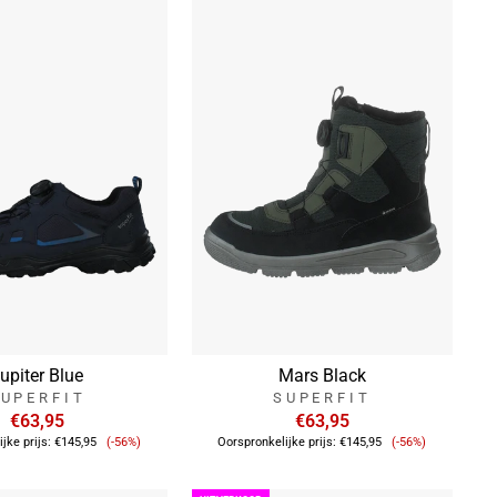
upiter Blue
Mars Black
UPERFIT
SUPERFIT
€63,95
€63,95
Verkoopprijs
Verkoopprijs
jke prijs:
€145,95
(-56%)
Oorspronkelijke prijs:
€145,95
(-56%)