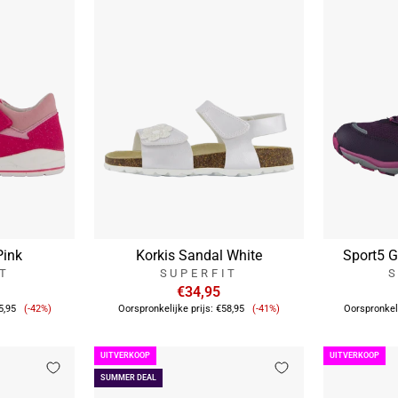
Pink
Korkis Sandal White
Sport5 G
IT
SUPERFIT
S
€34,95
Verkoopprijs
Verkoopprijs
5,95
(-42%)
Oorspronkelijke prijs:
€58,95
(-41%)
Oorspronkeli
UITVERKOOP
UITVERKOOP
SUMMER DEAL