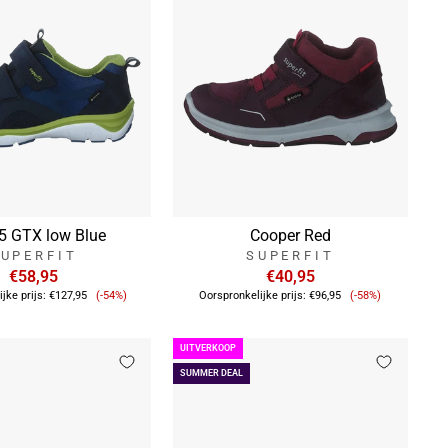
5 GTX low Blue
Cooper Red
UPERFIT
SUPERFIT
€58,95
€40,95
Verkoopprijs
Verkoopprijs
jke prijs:
€127,95
(-54%)
Oorspronkelijke prijs:
€96,95
(-58%)
UITVERKOOP
SUMMER DEAL