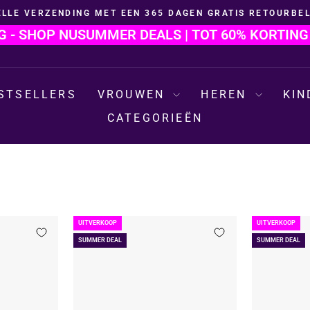
ELLE VERZENDING MET EEN 365 DAGEN GRATIS RETOURBEL
Diavoorstelling
HOP NU
SUMMER DEALS | TOT 60% KORTING - SH
pauzeren
STSELLERS
VROUWEN
HEREN
KI
CATEGORIEËN
UITVERKOOP
UITVERKOOP
SUMMER DEAL
SUMMER DEAL