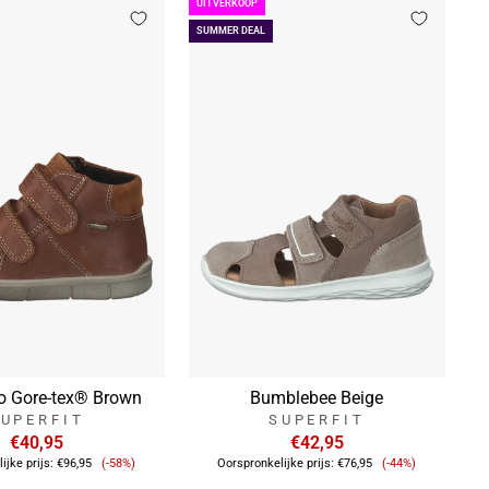
UITVERKOOP
SUMMER DEAL
cro Gore-tex® Brown
Bumblebee Beige
UPERFIT
SUPERFIT
€40,95
€42,95
Verkoopprijs
Verkoopprijs
ijke prijs:
€96,95
(-58%)
Oorspronkelijke prijs:
€76,95
(-44%)