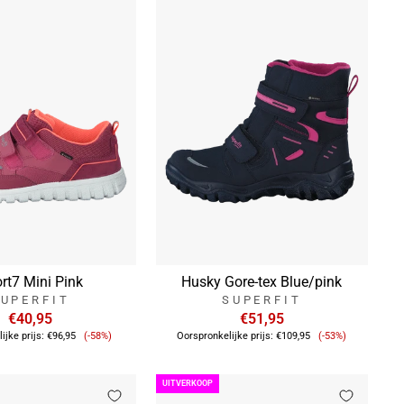
rt7 Mini Pink
Husky Gore-tex Blue/pink
UPERFIT
SUPERFIT
€40,95
€51,95
Verkoopprijs
Verkoopprijs
ijke prijs:
€96,95
(-58%)
Oorspronkelijke prijs:
€109,95
(-53%)
UITVERKOOP