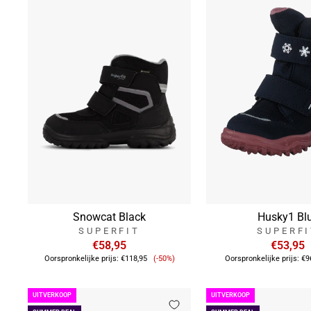
Snowcat Black
Husky1 Bl
SUPERFIT
SUPERF
€58,95
€53,95
Verkoopprijs
Oorspronkelijke prijs:
€118,95
(-50%)
Oorspronkelijke prijs:
€9
UITVERKOOP
UITVERKOOP