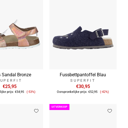
s Sandal Bronze
Fussbettpantoffel Blau
UPERFIT
SUPERFIT
€25,95
€30,95
Verkoopprijs
Verkoopprijs
ijke prijs:
€54,95
(-53%)
Oorspronkelijke prijs:
€52,95
(-42%)
UITVERKOOP