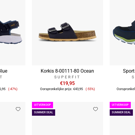
Blue
Korkis 8-00111-80 Ocean
Sport
IT
SUPERFIT
S
€19,95
Verkoopprijs
Verkoopprijs
6,95
(-47%)
Oorspronkelijke prijs:
€43,95
(-55%)
Oorspronkeli
UITVERKOOP
UITVERKOOP
SUMMER DEAL
SUMMER DEAL