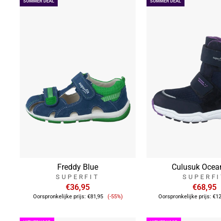
SUMMER DEAL
SUMMER DEAL
Freddy Blue
Culusuk Ocean
SUPERFIT
SUPERF
€36,95
€68,95
Verkoopprijs
Oorspronkelijke prijs:
€81,95
(-55%)
Oorspronkelijke prijs:
€12