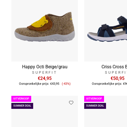
Happy Octi Beige/grau
Criss Cross 
SUPERFIT
SUPERF
€24,95
€50,95
Verkoopprijs
Oorspronkelijke prijs:
€43,95
(-43%)
Oorspronkelijke prijs:
€9
UITVERKOOP
UITVERKOOP
SUMMER DEAL
SUMMER DEAL