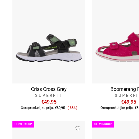
Criss Cross Grey
Boomerang 
SUPERFIT
SUPERF
€49,95
€49,95
Verkoopprijs
Oorspronkelijke prijs:
€80,95
(-38%)
Oorspronkelijke prijs:
€8
UITVERKOOP
UITVERKOOP