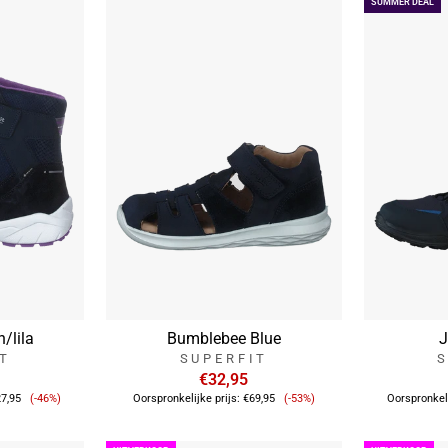
SUMMER DEAL
/lila
Bumblebee Blue
J
IT
SUPERFIT
S
€32,95
Verkoopprijs
Verkoopprijs
7,95
(-46%)
Oorspronkelijke prijs:
€69,95
(-53%)
Oorspronkeli