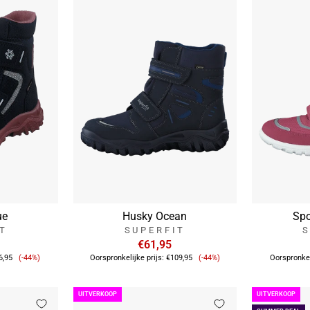
ue
Husky Ocean
Spo
IT
SUPERFIT
S
€61,95
Verkoopprijs
Verkoopprijs
6,95
(-44%)
Oorspronkelijke prijs:
€109,95
(-44%)
Oorspronkel
UITVERKOOP
UITVERKOOP