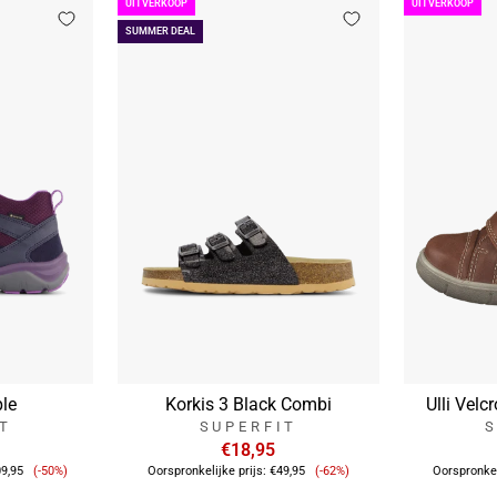
UITVERKOOP
UITVERKOOP
SUMMER DEAL
ple
Korkis 3 Black Combi
Ulli Vel
IT
SUPERFIT
S
€18,95
Verkoopprijs
Verkoopprijs
9,95
(-50%)
Oorspronkelijke prijs:
€49,95
(-62%)
Oorspronkel