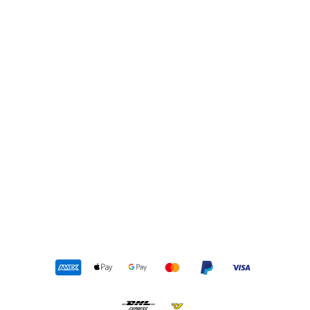
Flex Appeal 4.0 Bkrg
SKECHERS
€70,95
Verkaufspreis
Ursprünglicher Preis:
€108,95
(-35%)