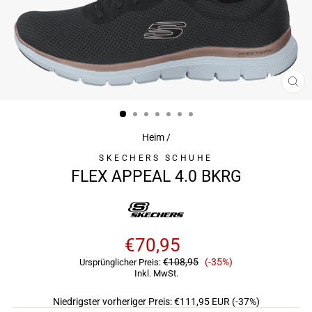
SCH
ESC
Heim
/
SKECHERS SCHUHE
FLEX APPEAL 4.0 BKRG
€70,95
Verkaufspreis
€108,95
(-35%)
Ursprünglicher Preis:
Inkl. MwSt.
Niedrigster vorheriger Preis:
€111,95 EUR
(-37%)