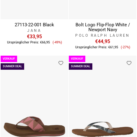
27113-22-001 Black
Bolt Logo Flip-Flop White /
Newport Navy
JANA
POLO RALPH LAUREN
€33,95
Verkaufspreis
€44,95
Ursprünglicher Preis:
€66,95
(-49%)
Verkauf
Ursprünglicher Preis:
€61,95
(-27%)
VERKAUF
VERKAUF
SUMMER DEAL
SUMMER DEAL