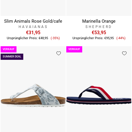
Slim Animals Rose Gold/cafe
Marinella Orange
HAVAIANAS
SHEPHERD
€31,95
€53,95
Verkaufspreis
Verkauf
Ursprünglicher Preis:
€48,95
(-35%)
Ursprünglicher Preis:
€95,95
(-44%)
VERKAUF
VERKAUF
SUMMER DEAL