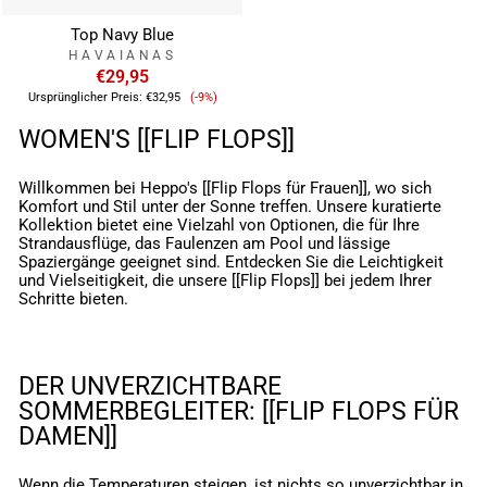
Top Navy Blue
HAVAIANAS
€29,95
Verkaufspreis
Ursprünglicher Preis:
€32,95
(-9%)
WOMEN'S [[FLIP FLOPS]]
Willkommen bei Heppo's [[Flip Flops für Frauen]], wo sich
Komfort und Stil unter der Sonne treffen. Unsere kuratierte
Kollektion bietet eine Vielzahl von Optionen, die für Ihre
Strandausflüge, das Faulenzen am Pool und lässige
Spaziergänge geeignet sind. Entdecken Sie die Leichtigkeit
und Vielseitigkeit, die unsere [[Flip Flops]] bei jedem Ihrer
Schritte bieten.
DER UNVERZICHTBARE
SOMMERBEGLEITER: [[FLIP FLOPS FÜR
DAMEN]]
Wenn die Temperaturen steigen, ist nichts so unverzichtbar in