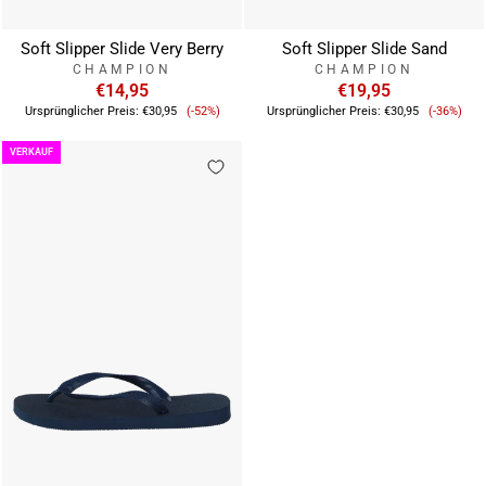
Soft Slipper Slide Very Berry
Soft Slipper Slide Sand
CHAMPION
CHAMPION
€14,95
€19,95
Verkaufspreis
Verkauf
Ursprünglicher Preis:
€30,95
(-52%)
Ursprünglicher Preis:
€30,95
(-36%)
VERKAUF