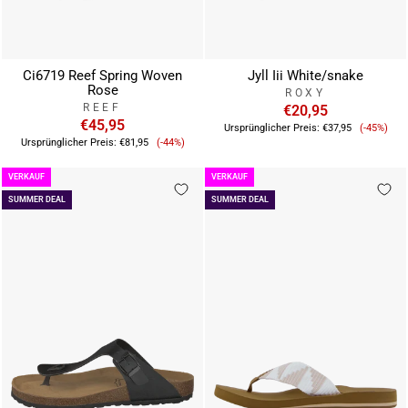
Ci6719 Reef Spring Woven
Jyll Iii White/snake
Rose
ROXY
REEF
€20,95
€45,95
Verkauf
Ursprünglicher Preis:
€37,95
(-45%)
Verkaufspreis
Ursprünglicher Preis:
€81,95
(-44%)
VERKAUF
VERKAUF
SUMMER DEAL
SUMMER DEAL