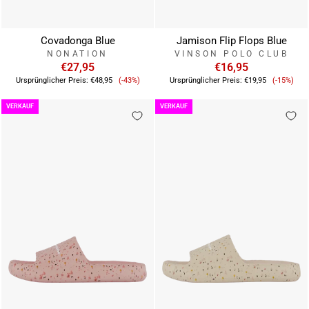
Covadonga Blue
Jamison Flip Flops Blue
NONATION
VINSON POLO CLUB
€27,95
€16,95
Verkaufspreis
Verkauf
Ursprünglicher Preis:
€48,95
(-43%)
Ursprünglicher Preis:
€19,95
(-15%)
VERKAUF
VERKAUF