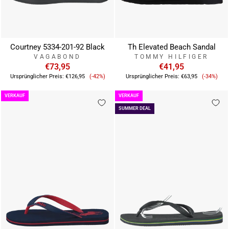
Courtney 5334-201-92 Black
Th Elevated Beach Sandal
VAGABOND
TOMMY HILFIGER
€73,95
€41,95
Verkaufspreis
Verkauf
Ursprünglicher Preis:
€126,95
(-42%)
Ursprünglicher Preis:
€63,95
(-34%)
VERKAUF
VERKAUF
SUMMER DEAL