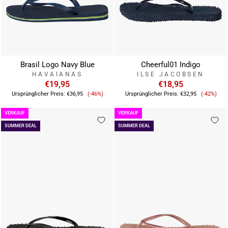
Brasil Logo Navy Blue
Cheerful01 Indigo
HAVAIANAS
ILSE JACOBSEN
€19,95
€18,95
Verkaufspreis
Verkauf
Ursprünglicher Preis:
€36,95
(-46%)
Ursprünglicher Preis:
€32,95
(-42%)
VERKAUF
VERKAUF
SUMMER DEAL
SUMMER DEAL