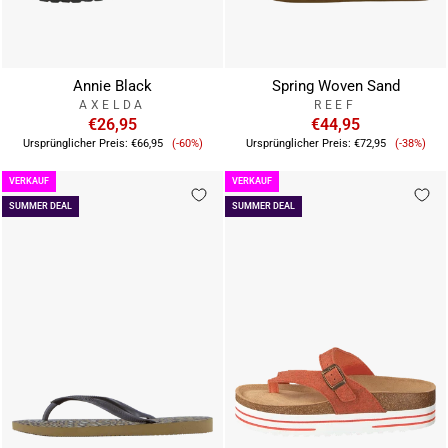
Annie Black
Spring Woven Sand
AXELDA
REEF
€26,95
€44,95
Verkaufspreis
Verkauf
Ursprünglicher Preis:
€66,95
(-60%)
Ursprünglicher Preis:
€72,95
(-38%)
VERKAUF
VERKAUF
SUMMER DEAL
SUMMER DEAL