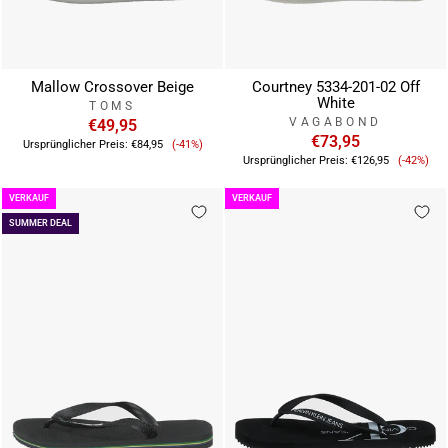
Mallow Crossover Beige
Courtney 5334-201-02 Off
White
TOMS
VAGABOND
€49,95
Verkaufspreis
€73,95
Ursprünglicher Preis:
€84,95
(-41%)
Verkau
Ursprünglicher Preis:
€126,95
(-42%)
VERKAUF
VERKAUF
SUMMER DEAL