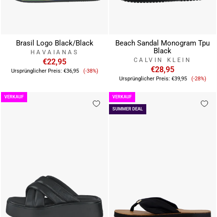
Brasil Logo Black/Black
Beach Sandal Monogram Tpu
Black
HAVAIANAS
CALVIN KLEIN
€22,95
Verkaufspreis
€28,95
Ursprünglicher Preis:
€36,95
(-38%)
Verkauf
Ursprünglicher Preis:
€39,95
(-28%)
VERKAUF
VERKAUF
SUMMER DEAL