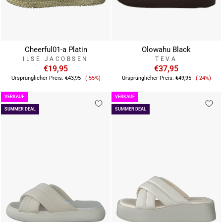
Cheerful01-a Platin
Olowahu Black
ILSE JACOBSEN
TEVA
€19,95
€37,95
Verkaufspreis
Verkauf
Ursprünglicher Preis:
€43,95
(-55%)
Ursprünglicher Preis:
€49,95
(-24%)
VERKAUF
VERKAUF
SUMMER DEAL
SUMMER DEAL