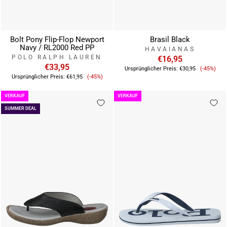
Bolt Pony Flip-Flop Newport
Brasil Black
Navy / RL2000 Red PP
HAVAIANAS
POLO RALPH LAUREN
€16,95
€33,95
Verkauf
Ursprünglicher Preis:
€30,95
(-45%)
Verkaufspreis
Ursprünglicher Preis:
€61,95
(-45%)
VERKAUF
VERKAUF
SUMMER DEAL