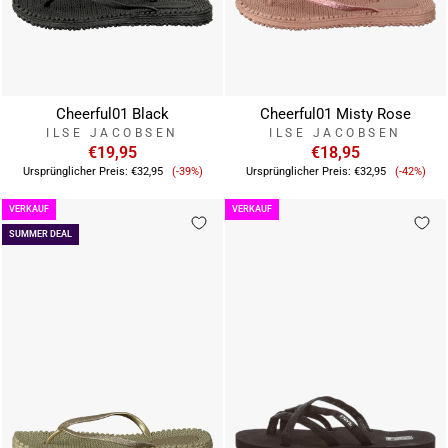
Cheerful01 Black
Cheerful01 Misty Rose
ILSE JACOBSEN
ILSE JACOBSEN
€19,95
€18,95
Verkaufspreis
Verkauf
Ursprünglicher Preis:
€32,95
(-39%)
Ursprünglicher Preis:
€32,95
(-42%)
VERKAUF
VERKAUF
SUMMER DEAL