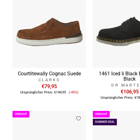
Courtlitewally Cognac Suede
1461 Iced Ii Black 
Black
CLARKS
DR MART
€79,95
Verkaufspreis
€106,95
Ursprünglicher Preis:
€144,95
(-45%)
Ursprünglicher Preis:
€18
VERKAUF
VERKAUF
SUMMER DEAL