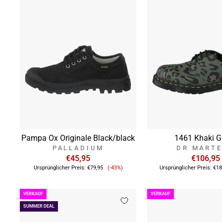
Pampa Ox Originale Black/black
1461 Khaki G
PALLADIUM
DR MART
€45,95
€106,95
Verkaufspreis
Ursprünglicher Preis:
€79,95
(-43%)
Ursprünglicher Preis:
€18
VERKAUF
VERKAUF
SUMMER DEAL