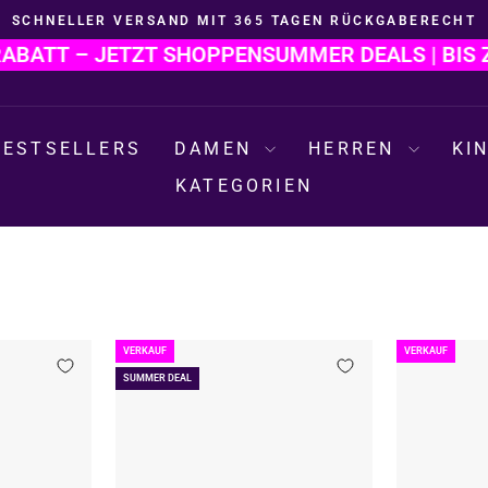
SCHNELLER VERSAND MIT 365 TAGEN RÜCKGABERECHT
Pause
ATT – JETZT SHOPPEN
SUMMER DEALS | BIS ZU 
Diashow
BESTSELLERS
DAMEN
HERREN
KI
KATEGORIEN
VERKAUF
VERKAUF
SUMMER DEAL