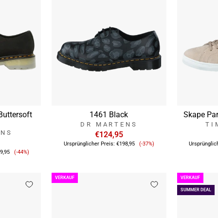
Buttersoft
1461 Black
Skape Par
DR MARTENS
TI
ENS
€124,95
Verkaufspreis
Ursprünglicher Preis:
€198,95
(-37%)
Ursprünglic
Verkaufspreis
9,95
(-44%)
VERKAUF
VERKAUF
SUMMER DEAL