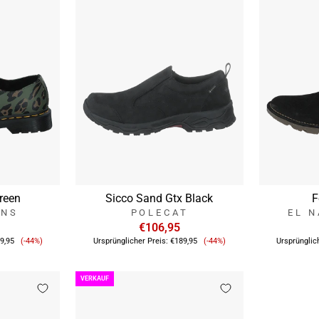
reen
Sicco Sand Gtx Black
F
ENS
POLECAT
EL 
€106,95
Verkaufspreis
Verkaufspreis
9,95
(-44%)
Ursprünglicher Preis:
€189,95
(-44%)
Ursprünglic
VERKAUF