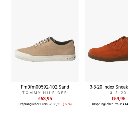
Fm0fm00592-102 Sand
3-3-20 Index Snea
TOMMY HILFIGER
3-3-20
€63,95
€59,95
Verkaufspreis
Ursprünglicher Preis:
€135,95
(-53%)
Ursprünglicher Preis:
€14