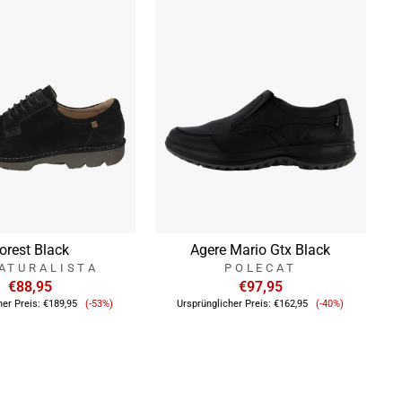
orest Black
Agere Mario Gtx Black
NATURALISTA
POLECAT
€88,95
€97,95
Verkaufspreis
Verkaufsprei
her Preis:
€189,95
(-53%)
Ursprünglicher Preis:
€162,95
(-40%)