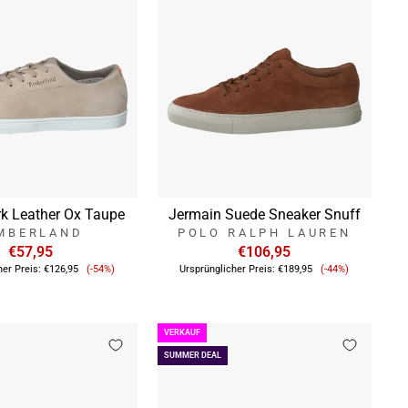
k Leather Ox Taupe
Jermain Suede Sneaker Snuff
MBERLAND
POLO RALPH LAUREN
€57,95
€106,95
Verkaufspreis
Verkaufsprei
her Preis:
€126,95
(-54%)
Ursprünglicher Preis:
€189,95
(-44%)
VERKAUF
SUMMER DEAL