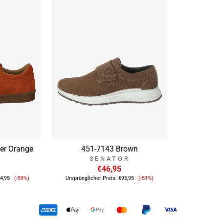
ker Orange
451-7143 Brown
SENATOR
€46,95
Verkaufspreis
Verkaufspreis
4,95
(-59%)
Ursprünglicher Preis:
€95,95
(-51%)