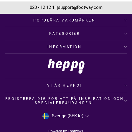
020 - 12 12 11
support@footway.com
|
POPULÄRA VARUMÄRKEN
KATEGORIER
INFORMATION
VI ÄR HEPPO!
REGISTRERA DIG FÖR ATT FÅ INSPIRATION OCH
SPECIALERBJUDANDEN!
VALUTA
Sverige (SEK kr)
Powered by
Footway+