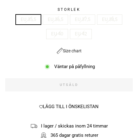
STORLEK
EU 35,5
EU 36,5
EU 37,5
EU 38,5
EU 40
EU 42
Size chart
Väntar på påfyllning
UTSÅLD
LÄGG TILL I ÖNSKELISTAN
I lager / skickas inom 24 timmar
365 dagar gratis returer