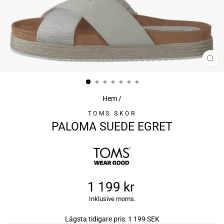
ST
(ES
Hem
/
TOMS SKOR
PALOMA SUEDE EGRET
1 199 kr
Ursprungligt
Inklusive moms.
pris
Lägsta tidigare pris:
1 199 SEK