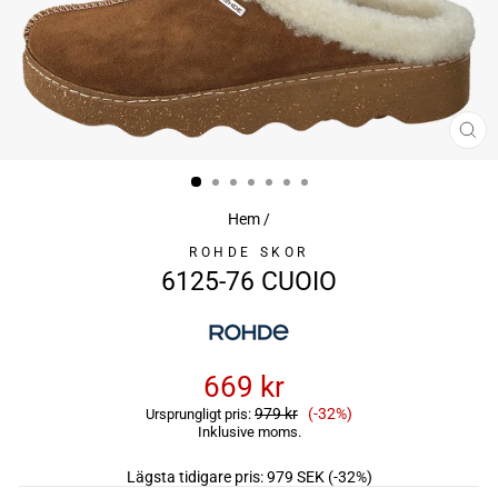
ST
(ES
Hem
/
ROHDE SKOR
6125-76 CUOIO
669 kr
Reapris
979 kr
(-32%)
Ursprungligt pris:
Inklusive moms.
Lägsta tidigare pris:
979 SEK
(-32%)