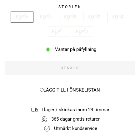
STORLEK
EU 36
EU 37
EU 38
EU 39
EU 40
EU 41
EU 42
Väntar på påfyllning
UTSÅLD
LÄGG TILL I ÖNSKELISTAN
I lager / skickas inom 24 timmar
365 dagar gratis returer
Utmärkt kundservice