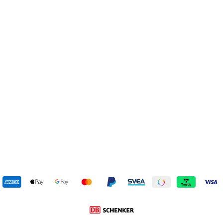
6125-76 Cuoio
ROHDE
669 kr
Reapris
Ursprungligt pris:
979 kr
(-32%)