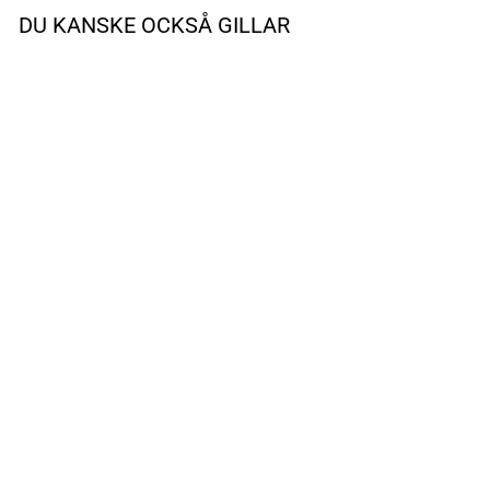
DU KANSKE OCKSÅ GILLAR
UTSÅLD
Reflex Infant Heather Rose
HUMMEL
319 kr
Reapris
Ursprungligt pris:
579 kr
(-45%)