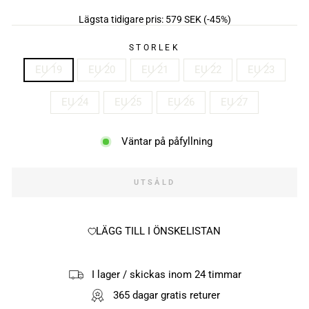
Lägsta tidigare pris:
579 SEK
(-45%)
STORLEK
EU 19
EU 20
EU 21
EU 22
EU 23
EU 24
EU 25
EU 26
EU 27
Väntar på påfyllning
UTSÅLD
LÄGG TILL I ÖNSKELISTAN
I lager / skickas inom 24 timmar
365 dagar gratis returer