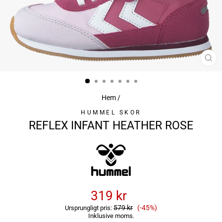
ST
(ES
Hem
/
HUMMEL SKOR
REFLEX INFANT HEATHER ROSE
319 kr
Reapris
579 kr
(-45%)
Ursprungligt pris:
Inklusive moms.