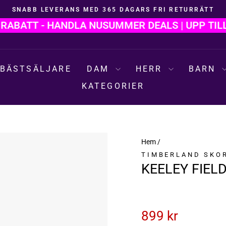
SNABB LEVERANS MED 365 DAGARS FRI RETURRÄTT
Pausa
BATT - HANDLA NU
SUMMER DEALS | UPP TILL 6
bildspelet
BÄSTSÄLJARE
DAM
HERR
BARN
KATEGORIER
Hem
/
TIMBERLAND SKO
KEELEY FIEL
899 kr