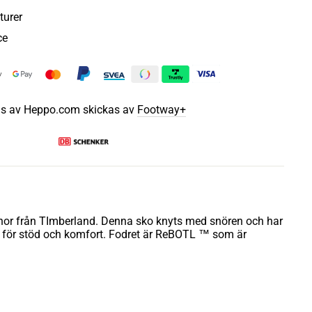
turer
ce
js av Heppo.com skickas av
Footway+
nnor från TImberland. Denna sko knyts med snören och har
 för stöd och komfort. Fodret är ReBOTL ™ som är