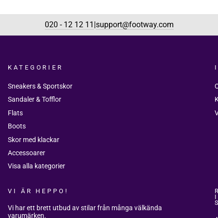
020 - 12 12 11
support@footway.com
|
KATEGORIER
Sneakers & Sportskor
Sandaler & Tofflor
K
Flats
V
Boots
Skor med klackar
Accessoarer
Visa alla kategorier
VI ÄR HEPPO!
Vi har ett brett utbud av stilar från många välkända
varumärken.