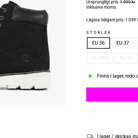
Ursprungligt pris:
1 999 kr
Inklusive moms.
Lägsta tidigare pris:
1 039 
STORLEK
EU 36
EU 37
EU 39,5
EU 40
Finns i lager, redo 
I lager / skickas 