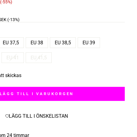
Reapris
(-55%)
SEK
(-13%)
EU 37,5
EU 38
EU 38,5
EU 39
EU 41
EU 41,5
att skickas
LÄGG TILL I VARUKORGEN
LÄGG TILL I ÖNSKELISTAN
inom 24 timmar