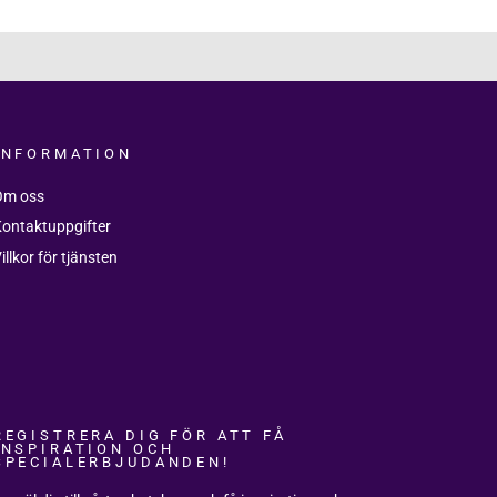
INFORMATION
Om oss
ontaktuppgifter
illkor för tjänsten
REGISTRERA DIG FÖR ATT FÅ
INSPIRATION OCH
SPECIALERBJUDANDEN!