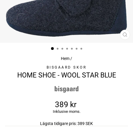
ST
(ES
Hem
/
BISGAARD SKOR
HOME SHOE - WOOL STAR BLUE
389 kr
Ursprungligt
Inklusive moms.
pris
Lägsta tidigare pris:
389 SEK