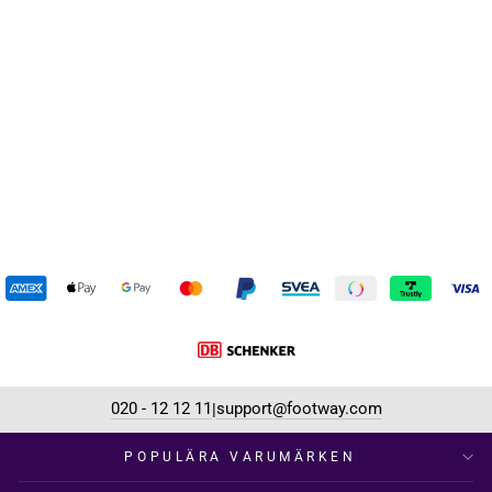
Home Shoe - Wool Star Blue
BISGAARD
389 kr
020 - 12 12 11
support@footway.com
|
POPULÄRA VARUMÄRKEN