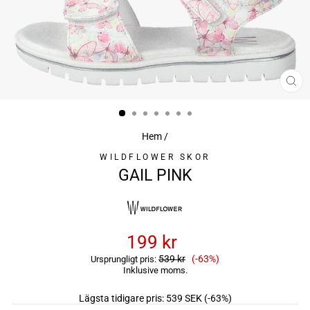
ST
(ES
Hem
/
WILDFLOWER SKOR
GAIL PINK
199 kr
Reapris
539 kr
(-63%)
Ursprungligt pris:
Inklusive moms.
Lägsta tidigare pris:
539 SEK
(-63%)