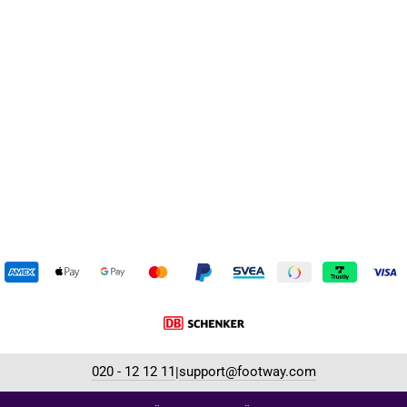
Gail Pink
WILDFLOWER
199 kr
Reapris
Ursprungligt pris:
539 kr
(-63%)
020 - 12 12 11
support@footway.com
|