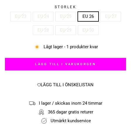
STORLEK
EU 23
EU 24
EU 25
EU 26
EU 27
EU 28
EU 29
EU 30
Lågt lager - 1 produkter kvar
LÄGG TILL I VARUKORGEN
LÄGG TILL I ÖNSKELISTAN
I lager / skickas inom 24 timmar
365 dagar gratis returer
Utmärkt kundservice