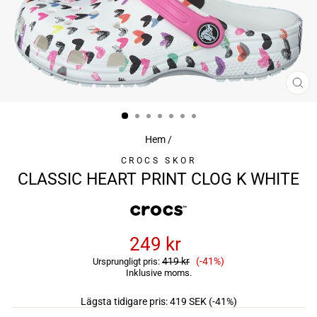
ST
(ES
Hem
/
CROCS SKOR
CLASSIC HEART PRINT CLOG K WHITE
249 kr
Reapris
419 kr
(-41%)
Ursprungligt pris:
Inklusive moms.
Lägsta tidigare pris:
419 SEK
(-41%)