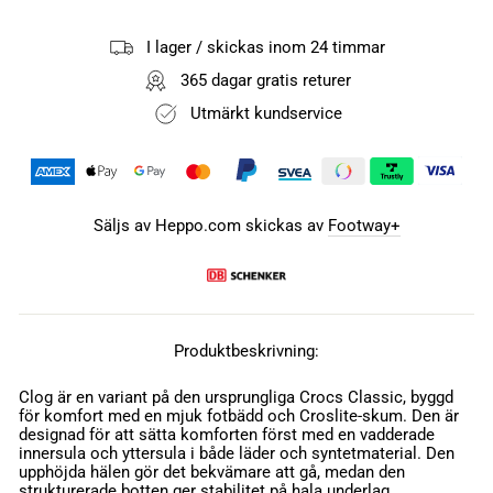
I lager / skickas inom 24 timmar
365 dagar gratis returer
Utmärkt kundservice
Säljs av Heppo.com skickas av
Footway+
Produktbeskrivning:
Clog är en variant på den ursprungliga Crocs Classic, byggd
för komfort med en mjuk fotbädd och Croslite-skum. Den är
designad för att sätta komforten först med en vadderade
innersula och yttersula i både läder och syntetmaterial. Den
upphöjda hälen gör det bekvämare att gå, medan den
strukturerade botten ger stabilitet på hala underlag.