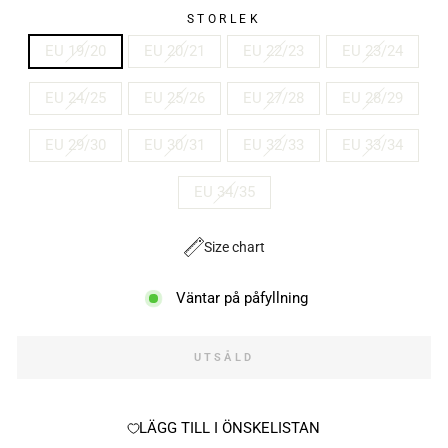
STORLEK
EU 19/20
EU 20/21
EU 22/23
EU 23/24
EU 24/25
EU 25/26
EU 27/28
EU 28/29
EU 29/30
EU 30/31
EU 32/33
EU 33/34
EU 34/35
Size chart
Väntar på påfyllning
UTSÅLD
LÄGG TILL I ÖNSKELISTAN