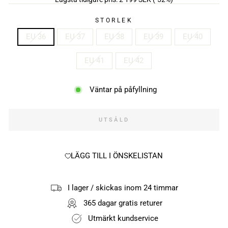
STORLEK
EU 36
EU 37
EU 38
EU 39
EU 40
EU 41
EU 42
Väntar på påfyllning
UTSÅLD
LÄGG TILL I ÖNSKELISTAN
I lager / skickas inom 24 timmar
365 dagar gratis returer
Utmärkt kundservice