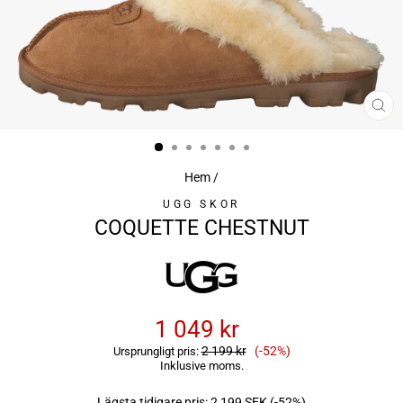
ST
(ES
Hem
/
UGG SKOR
COQUETTE CHESTNUT
1 049 kr
Reapris
2 199 kr
(-52%)
Ursprungligt pris:
Inklusive moms.
Lägsta tidigare pris:
2 199 SEK
(-52%)