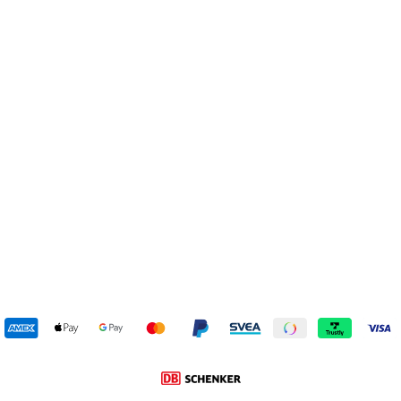
Coquette Chestnut
UGG
1 049 kr
Reapris
Ursprungligt pris:
2 199 kr
(-52%)