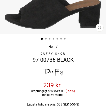
ST
(ES
Hem
/
DUFFY SKOR
97-00736 BLACK
239 kr
Reapris
539 kr
(-56%)
Ursprungligt pris:
Inklusive moms.
Lägsta tidigare pris:
539 SEK
(-56%)