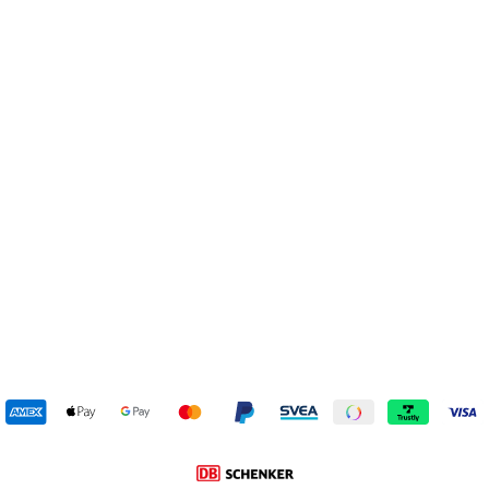
SUMMER DEAL
97-00736 Black
DUFFY
239 kr
Reapris
Ursprungligt pris:
539 kr
(-56%)