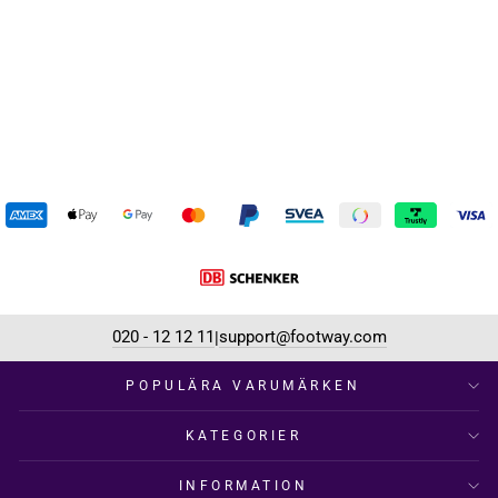
430-9804 Waterproof Warm
Lined White
POLECAT
949 kr
020 - 12 12 11
support@footway.com
|
POPULÄRA VARUMÄRKEN
KATEGORIER
INFORMATION