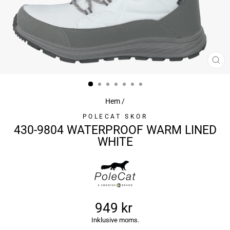
ST
(ES
Hem
/
POLECAT SKOR
430-9804 WATERPROOF WARM LINED
WHITE
949 kr
Ursprungligt
Inklusive moms.
pris