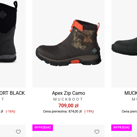
HORT BLACK
Apex Zip Camo
MUCK
OT
MUCKBOOT
M
709,00 zł
Cena
Cena
 zł
(-16%)
Cena pierwotna:
874,00 zł
(-19%)
Cena pier
sprzedaży
sprzedaży
WYPRZEDAŻ
WYPRZEDAŻ