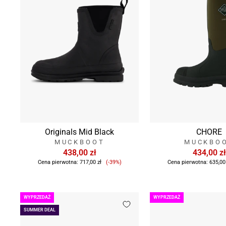
Originals Mid Black
CHORE
MUCKBOOT
MUCKBO
438,00 zł
434,00 zł
Cena
Cena pierwotna:
717,00 zł
(-39%)
Cena pierwotna:
635,00
sprzedaży
WYPRZEDAŻ
WYPRZEDAŻ
SUMMER DEAL