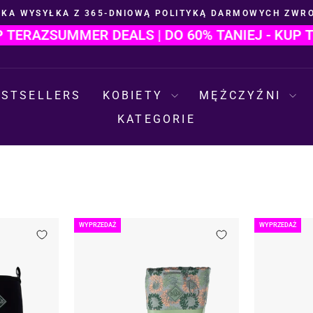
BKA WYSYŁKA Z 365-DNIOWĄ POLITYKĄ DARMOWYCH ZWR
Wstrzymaj
RAZ
SUMMER DEALS | DO 60% TANIEJ - KUP TERA
pokaz
slajdów
ESTSELLERS
KOBIETY
MĘŻCZYŹNI
KATEGORIE
WYPRZEDAŻ
WYPRZEDAŻ