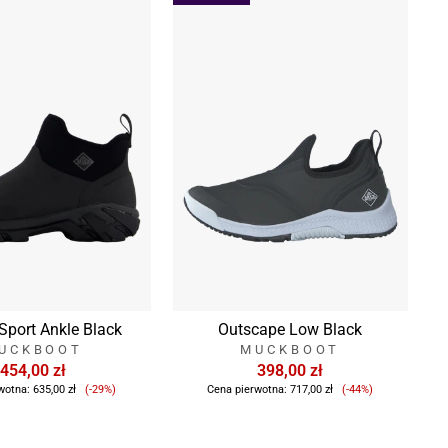
port Ankle Black
Outscape Low Black
UCKBOOT
MUCKBOOT
454,00 zł
398,00 zł
Cena
Cena
wotna:
635,00 zł
(-29%)
Cena pierwotna:
717,00 zł
(-44%)
sprzedaży
sprzedaży