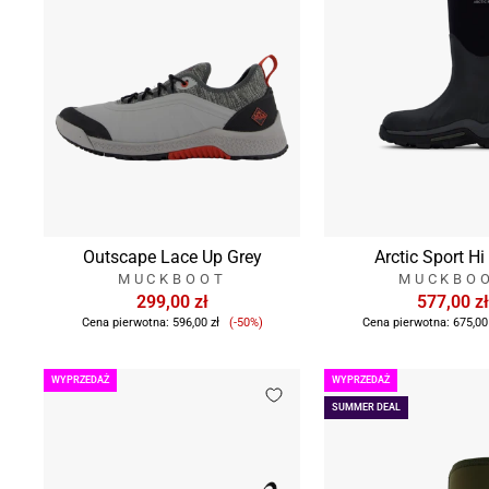
Outscape Lace Up Grey
Arctic Sport Hi
MUCKBOOT
MUCKBO
299,00 zł
577,00 zł
Cena
Cena pierwotna:
596,00 zł
(-50%)
Cena pierwotna:
675,00
sprzedaży
WYPRZEDAŻ
WYPRZEDAŻ
SUMMER DEAL