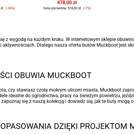
478,00 zł
Cena
Cena
 zł
(-26%)
Cena pierwotna:
516,00 zł
(-7%)
sprzedaży
sprzedaży
się z wygodą na każdym kroku. W internetowym sklepie obuwnic
i aktywnościach. Dlatego nasza oferta butów Muckboot jest sk
ŚCI OBUWIA MUCKBOOT
te pola, czy stawiasz czoła mokrym ulicom miasta, Muckboot za
le idealne do ogrodnictwa, pracy na świeżym powietrzu, jeźdz
- zapoznaj się z naszą kolekcją i dowiedz się, jak te buty mog
 DOPASOWANIA DZIĘKI PROJEKTOM