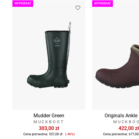
WYPRZEDAŻ
WYPRZEDAŻ
Mudder Green
Originals Ankle
MUCKBOOT
MUCKBO
303,00 zł
422,00 zł
Cena
Cena pierwotna:
557,00 zł
(-46%)
Cena pierwotna:
677,00
sprzedaży