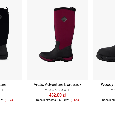
ture
Arctic Adventure Bordeaux
Woody S
OT
MUCKBOOT
M
482,00 zł
Cena
Cena
 zł
(-27%)
Cena pierwotna:
655,00 zł
(-26%)
Cena pier
sprzedaży
sprzedaży