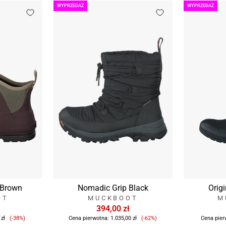
WYPRZEDAŻ
WYPRZEDAŻ
 Brown
Nomadic Grip Black
Origi
OT
MUCKBOOT
M
394,00 zł
Cena
Cena
 zł
(-38%)
Cena pierwotna:
1.035,00 zł
(-62%)
Cena pier
sprzedaży
sprzedaży