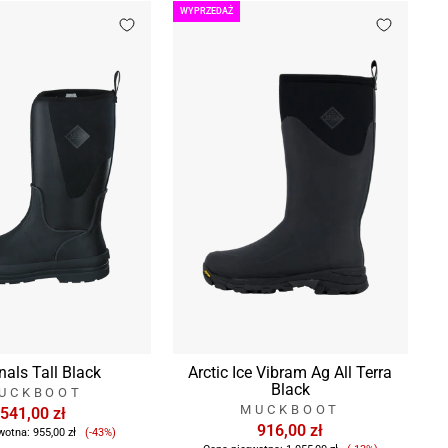
WYPRZEDAŻ
nals Tall Black
Arctic Ice Vibram Ag All Terra
Black
UCKBOOT
MUCKBOOT
541,00 zł
Cena
916,00 zł
wotna:
955,00 zł
(-43%)
sprzedaży
Cena