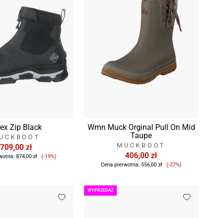
ex Zip Black
Wmn Muck Orginal Pull On Mid
Taupe
UCKBOOT
MUCKBOOT
709,00 zł
Cena
406,00 zł
wotna:
874,00 zł
(-19%)
sprzedaży
Cena
Cena pierwotna:
556,00 zł
(-27%)
sprzedaży
WYPRZEDAŻ