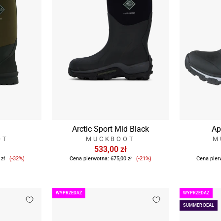
Arctic Sport Mid Black
Ap
OT
MUCKBOOT
M
533,00 zł
Cena
Cena
 zł
(-32%)
Cena pierwotna:
675,00 zł
(-21%)
Cena pier
sprzedaży
sprzedaży
WYPRZEDAŻ
WYPRZEDAŻ
SUMMER DEAL