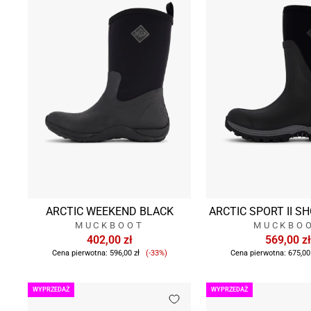
ARCTIC WEEKEND BLACK
ARCTIC SPORT II S
MUCKBOOT
MUCKBO
402,00 zł
569,00 zł
Cena
Cena pierwotna:
596,00 zł
(-33%)
Cena pierwotna:
675,00
sprzedaży
WYPRZEDAŻ
WYPRZEDAŻ