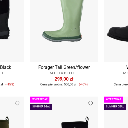
 Black
Forager Tall Green/flower
OT
MUCKBOOT
M
299,00 zł
Cena
Cena
 zł
(-15%)
Cena pierwotna:
500,00 zł
(-40%)
Cena pier
sprzedaży
sprzedaży
WYPRZEDAŻ
WYPRZEDAŻ
SUMMER DEAL
SUMMER DEAL