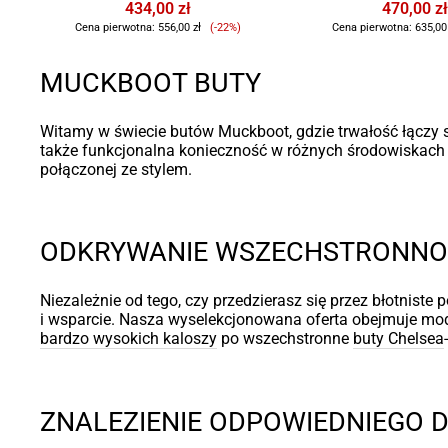
434,00 zł
470,00 zł
Cena
Cena pierwotna:
556,00 zł
(-22%)
Cena pierwotna:
635,00
sprzedaży
MUCKBOOT BUTY
Witamy w świecie butów Muckboot, gdzie trwałość łączy 
także funkcjonalna konieczność w różnych środowiskach 
połączonej ze stylem.
ODKRYWANIE WSZECHSTRONNO
Niezależnie od tego, czy przedzierasz się przez błotnis
i wsparcie. Nasza wyselekcjonowana oferta obejmuje mode
bardzo wysokich kaloszy
po wszechstronne
buty Chelsea
ZNALEZIENIE ODPOWIEDNIEGO