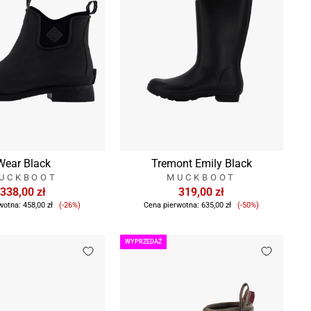
Wear Black
Tremont Emily Black
UCKBOOT
MUCKBOOT
338,00 zł
319,00 zł
Cena
Cena
wotna:
458,00 zł
(-26%)
Cena pierwotna:
635,00 zł
(-50%)
sprzedaży
sprzedaży
WYPRZEDAŻ