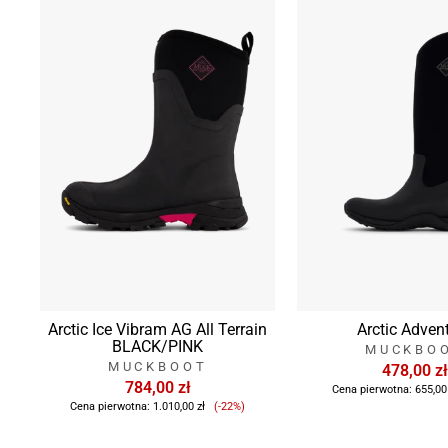
Arctic Ice Vibram AG All Terrain
Arctic Adven
BLACK/PINK
MUCKBO
MUCKBOOT
478,00 zł
784,00 zł
Cena pierwotna:
655,00
Cena
Cena pierwotna:
1.010,00 zł
(-22%)
sprzedaży