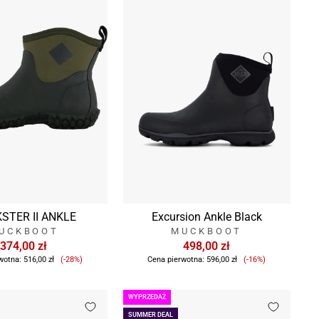
STER II ANKLE
Excursion Ankle Black
UCKBOOT
MUCKBOOT
374,00 zł
498,00 zł
Cena
Cena
wotna:
516,00 zł
(-28%)
Cena pierwotna:
596,00 zł
(-16%)
sprzedaży
sprzedaży
WYPRZEDAŻ
SUMMER DEAL