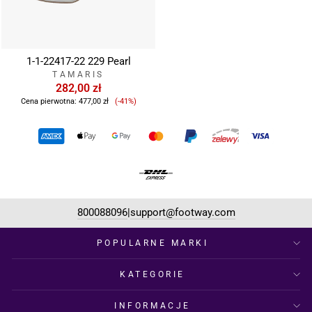
1-1-22417-22 229 Pearl
TAMARIS
282,00 zł
Cena
Cena pierwotna:
477,00 zł
(-41%)
sprzedaży
800088096
support@footway.com
|
POPULARNE MARKI
KATEGORIE
INFORMACJE