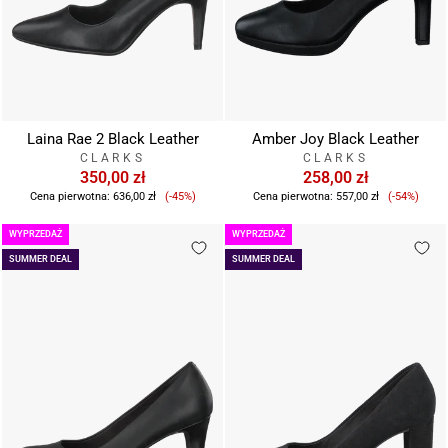
Laina Rae 2 Black Leather
Amber Joy Black Leather
CLARKS
CLARKS
350,00 zł
258,00 zł
Cena
Cena
Cena pierwotna:
636,00 zł
(-45%)
Cena pierwotna:
557,00 zł
(-54%)
sprzedaży
sprzeda
WYPRZEDAŻ
WYPRZEDAŻ
SUMMER DEAL
SUMMER DEAL