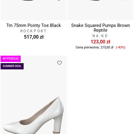
Tm 75mm Pointy Toe Black
Snake Squared Pumps Brown
Reptile
ROCKPORT
NA-KD
517,00 zł
123,00 zł
Cena
Cena pierwotna:
215,00 zł
(-43%)
sprzeda
WYPRZEDAŻ
SUMMER DEAL