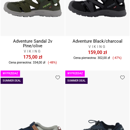
Adventure Sandal 2v
Adventure Black/charcoal
Pine/olive
VIKING
VIKING
159,00 zł
175,00 zł
Cena
Cena pierwotna:
302,00 zł
(-47%)
Cena
sprzeda
Cena pierwotna:
334,00 zł
(-48%)
sprzedaży
WYPRZEDAŻ
WYPRZEDAŻ
SUMMER DEAL
SUMMER DEAL