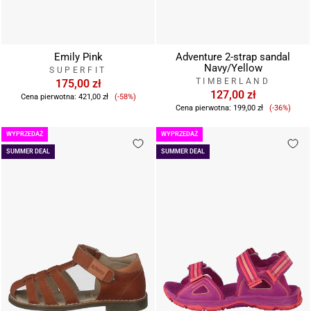
Emily Pink
Adventure 2-strap sandal
Navy/Yellow
SUPERFIT
TIMBERLAND
175,00 zł
Cena
127,00 zł
Cena pierwotna:
421,00 zł
(-58%)
Cena
sprzedaży
Cena pierwotna:
199,00 zł
(-36%)
sprzeda
WYPRZEDAŻ
WYPRZEDAŻ
SUMMER DEAL
SUMMER DEAL