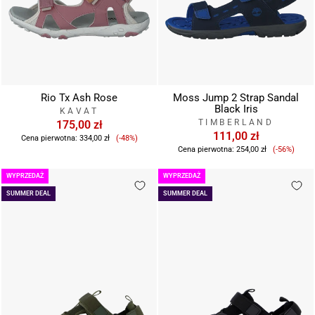
Rio Tx Ash Rose
Moss Jump 2 Strap Sandal
Black Iris
KAVAT
TIMBERLAND
175,00 zł
Cena
111,00 zł
Cena pierwotna:
334,00 zł
(-48%)
Cena
sprzedaży
Cena pierwotna:
254,00 zł
(-56%)
sprzeda
WYPRZEDAŻ
WYPRZEDAŻ
SUMMER DEAL
SUMMER DEAL