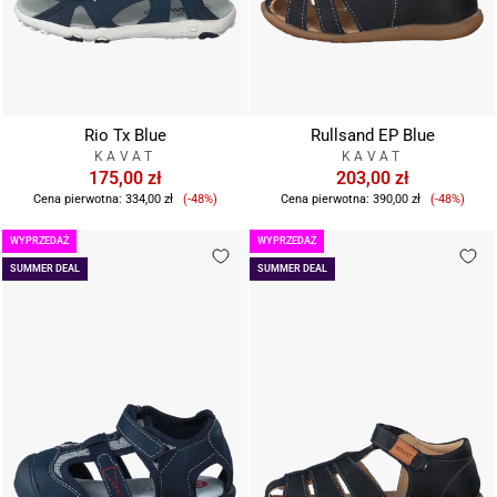
Rio Tx Blue
Rullsand EP Blue
KAVAT
KAVAT
175,00 zł
203,00 zł
Cena
Cena
Cena pierwotna:
334,00 zł
(-48%)
Cena pierwotna:
390,00 zł
(-48%)
sprzedaży
sprzeda
WYPRZEDAŻ
WYPRZEDAŻ
SUMMER DEAL
SUMMER DEAL