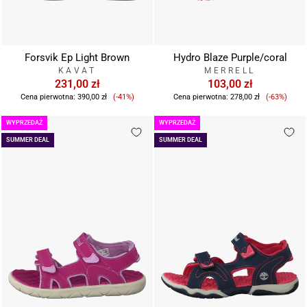
Forsvik Ep Light Brown
Hydro Blaze Purple/coral
KAVAT
MERRELL
231,00 zł
103,00 zł
Cena
Cena
Cena pierwotna:
390,00 zł
(-41%)
Cena pierwotna:
278,00 zł
(-63%)
sprzedaży
sprzeda
WYPRZEDAŻ
WYPRZEDAŻ
SUMMER DEAL
SUMMER DEAL