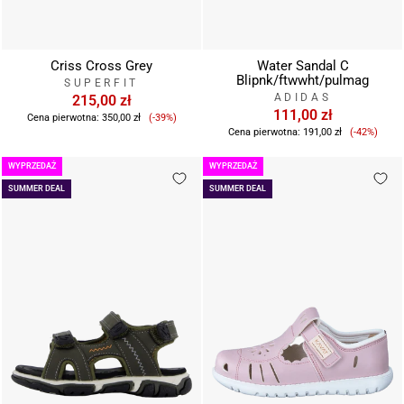
Criss Cross Grey
Water Sandal C
Blipnk/ftwwht/pulmag
SUPERFIT
ADIDAS
215,00 zł
Cena
111,00 zł
Cena pierwotna:
350,00 zł
(-39%)
Cena
sprzedaży
Cena pierwotna:
191,00 zł
(-42%)
sprzeda
WYPRZEDAŻ
WYPRZEDAŻ
SUMMER DEAL
SUMMER DEAL