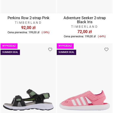
Perkins Row 2-strap Pink
Adventure Seeker 2-strap
Black Iris
TIMBERLAND
TIMBERLAND
92,00 zł
Cena
72,00 zł
Cena pierwotna:
199,00 zł
(-54%)
Cena
sprzedaży
Cena pierwotna:
199,00 zł
(-64%)
sprzeda
WYPRZEDAŻ
WYPRZEDAŻ
SUMMER DEAL
SUMMER DEAL