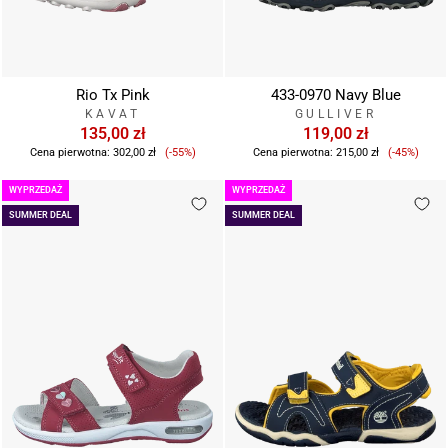
Rio Tx Pink
433-0970 Navy Blue
KAVAT
GULLIVER
135,00 zł
119,00 zł
Cena
Cena
Cena pierwotna:
302,00 zł
(-55%)
Cena pierwotna:
215,00 zł
(-45%)
sprzedaży
sprzeda
WYPRZEDAŻ
WYPRZEDAŻ
SUMMER DEAL
SUMMER DEAL