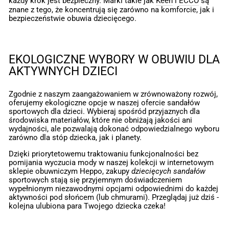
każdy krok jest bezpieczny. Marki takie jak
Keen
i
ECCO
są
znane z tego, że koncentrują się zarówno na komforcie, jak i
bezpieczeństwie obuwia dziecięcego.
EKOLOGICZNE WYBORY W OBUWIU DLA
AKTYWNYCH DZIECI
Zgodnie z naszym zaangażowaniem w zrównoważony rozwój,
oferujemy ekologiczne opcje w naszej ofercie sandałów
sportowych dla dzieci. Wybieraj spośród przyjaznych dla
środowiska materiałów, które nie obniżają jakości ani
wydajności, ale pozwalają dokonać odpowiedzialnego wyboru
zarówno dla stóp dziecka, jak i planety.
Dzięki priorytetowemu traktowaniu funkcjonalności bez
pomijania wyczucia mody w naszej kolekcji w internetowym
sklepie obuwniczym Heppo, zakupy
dziecięcych sandałów
sportowych stają się przyjemnym doświadczeniem
wypełnionym niezawodnymi opcjami odpowiednimi do każdej
aktywności pod słońcem (lub chmurami). Przeglądaj już dziś -
kolejna ulubiona para Twojego dziecka czeka!