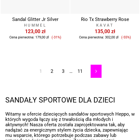
Sandal Glitter Jr Silver
Rio Tx Strawberry Rose
HUMMEL
KAVAT
123,00 zł
135,00 zł
Cena
Cena
Cena pierwotna:
179,00 zł
(-31%)
Cena pierwotna:
302,00 zł
(-55%)
sprzedaży
sprzeda
1
2
3
…
11
Następny
SANDAŁY SPORTOWE DLA DZIECI
Witamy w ofercie dziecięcych sandałów sportowych Heppo, w
których wygoda łączy się z trwałością dla młodych i
aktywnych! Nasza oferta została zaprojektowana tak, aby
nadążać za energicznym stylem życia dziecka, zapewniając
mu wsparcie, którego potrzebuje podczas zabawy lub