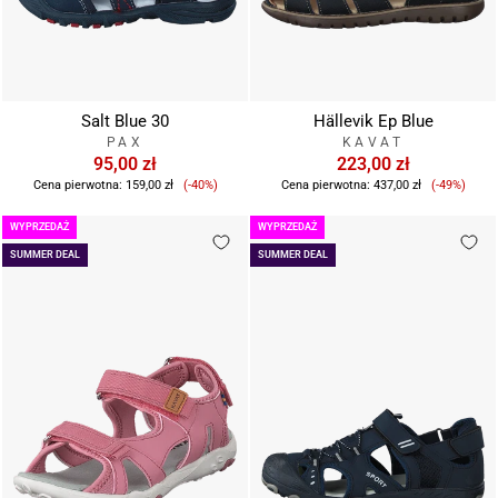
Salt Blue 30
Hällevik Ep Blue
PAX
KAVAT
95,00 zł
223,00 zł
Cena
Cena
Cena pierwotna:
159,00 zł
(-40%)
Cena pierwotna:
437,00 zł
(-49%)
sprzedaży
sprzeda
WYPRZEDAŻ
WYPRZEDAŻ
SUMMER DEAL
SUMMER DEAL