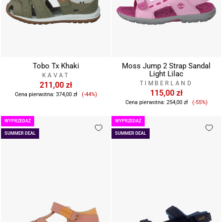
Tobo Tx Khaki
Moss Jump 2 Strap Sandal
Light Lilac
KAVAT
TIMBERLAND
211,00 zł
Cena
115,00 zł
Cena pierwotna:
374,00 zł
(-44%)
Cena
sprzedaży
Cena pierwotna:
254,00 zł
(-55%)
sprzeda
WYPRZEDAŻ
WYPRZEDAŻ
SUMMER DEAL
SUMMER DEAL