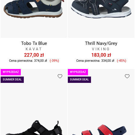
Tobo Tx Blue
Thrill Navy/Grey
KAVAT
VIKING
227,00 zł
183,00 zł
Cena
Cena
Cena pierwotna:
374,00 zł
(-39%)
Cena pierwotna:
334,00 zł
(-45%)
sprzedaży
sprzeda
WYPRZEDAŻ
WYPRZEDAŻ
SUMMER DEAL
SUMMER DEAL