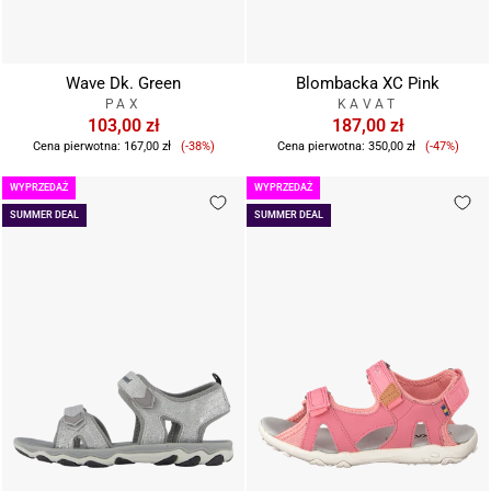
Wave Dk. Green
Blombacka XC Pink
PAX
KAVAT
103,00 zł
187,00 zł
Cena
Cena
Cena pierwotna:
167,00 zł
(-38%)
Cena pierwotna:
350,00 zł
(-47%)
sprzedaży
sprzeda
WYPRZEDAŻ
WYPRZEDAŻ
SUMMER DEAL
SUMMER DEAL