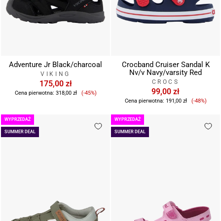
Adventure Jr Black/charcoal
Crocband Cruiser Sandal K
Nv/v Navy/varsity Red
VIKING
CROCS
175,00 zł
Cena
99,00 zł
Cena pierwotna:
318,00 zł
(-45%)
Cena
sprzedaży
Cena pierwotna:
191,00 zł
(-48%)
sprzeda
WYPRZEDAŻ
WYPRZEDAŻ
SUMMER DEAL
SUMMER DEAL