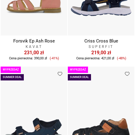
Forsvik Ep Ash Rose
Criss Cross Blue
KAVAT
SUPERFIT
231,00 zł
219,00 zł
Cena
Cena
Cena pierwotna:
390,00 zł
(-41%)
Cena pierwotna:
421,00 zł
(-48%)
sprzedaży
sprzeda
WYPRZEDAŻ
WYPRZEDAŻ
SUMMER DEAL
SUMMER DEAL