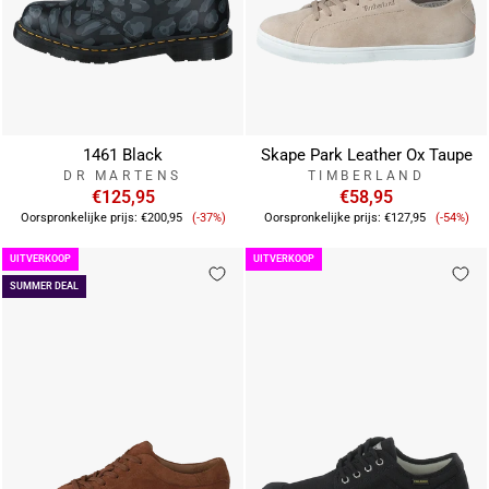
1461 Black
Skape Park Leather Ox Taupe
DR MARTENS
TIMBERLAND
€125,95
€58,95
Verkoopprijs
Verkoo
Oorspronkelijke prijs:
€200,95
(-37%)
Oorspronkelijke prijs:
€127,95
(-54%)
UITVERKOOP
UITVERKOOP
SUMMER DEAL