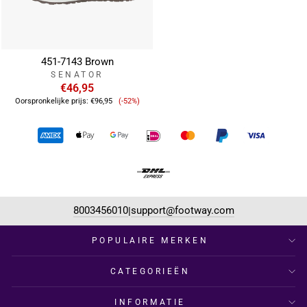
451-7143 Brown
SENATOR
€46,95
Verkoopprijs
Oorspronkelijke prijs:
€96,95
(-52%)
8003456010
support@footway.com
|
POPULAIRE MERKEN
CATEGORIEËN
INFORMATIE