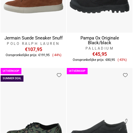
Jermain Suede Sneaker Snuff
Pampa Ox Originale
Black/black
POLO RALPH LAUREN
PALLADIUM
€107,95
Verkoopprijs
€45,95
Oorspronkelijke prijs:
€191,95
(-44%)
Verkoop
Oorspronkelijke prijs:
€80,95
(-43%)
UITVERKOOP
UITVERKOOP
SUMMER DEAL