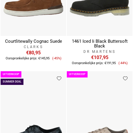
Courtlitewally Cognac Suede
1461 Iced Ii Black Buttersoft
Black
CLARKS
DR MARTENS
€80,95
Verkoopprijs
€107,95
Oorspronkelijke prijs:
€145,95
(-45%)
Verkoo
Oorspronkelijke prijs:
€191,95
(-44%)
UITVERKOOP
UITVERKOOP
SUMMER DEAL