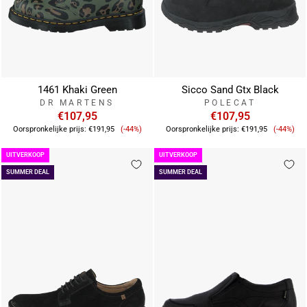
1461 Khaki Green
Sicco Sand Gtx Black
DR MARTENS
POLECAT
€107,95
€107,95
Verkoopprijs
Verkoo
Oorspronkelijke prijs:
€191,95
(-44%)
Oorspronkelijke prijs:
€191,95
(-44%)
UITVERKOOP
UITVERKOOP
SUMMER DEAL
SUMMER DEAL