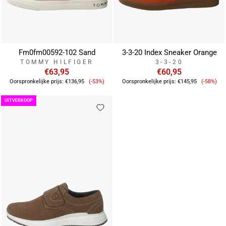
Fm0fm00592-102 Sand
3-3-20 Index Sneaker Orange
TOMMY HILFIGER
3-3-20
€63,95
€60,95
Verkoopprijs
Verkoo
Oorspronkelijke prijs:
€136,95
(-53%)
Oorspronkelijke prijs:
€145,95
(-58%)
UITVERKOOP