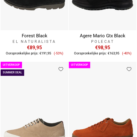
Forest Black
Agere Mario Gtx Black
EL NATURALISTA
POLECAT
€89,95
€98,95
Verkoopprijs
Verkoo
Oorspronkelijke prijs:
€191,95
(-53%)
Oorspronkelijke prijs:
€163,95
(-40%)
UITVERKOOP
UITVERKOOP
SUMMER DEAL