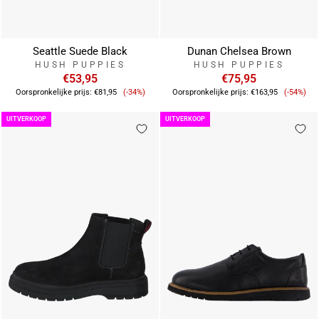
Seattle Suede Black
Dunan Chelsea Brown
HUSH PUPPIES
HUSH PUPPIES
€53,95
€75,95
Verkoopprijs
Verkoo
Oorspronkelijke prijs:
€81,95
(-34%)
Oorspronkelijke prijs:
€163,95
(-54%)
UITVERKOOP
UITVERKOOP