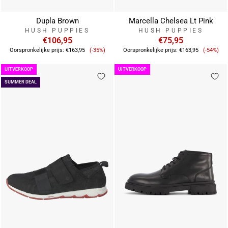
Dupla Brown
Marcella Chelsea Lt Pink
HUSH PUPPIES
HUSH PUPPIES
€106,95
€75,95
Verkoopprijs
Verkoo
Oorspronkelijke prijs:
€163,95
(-35%)
Oorspronkelijke prijs:
€163,95
(-54%)
UITVERKOOP
UITVERKOOP
SUMMER DEAL