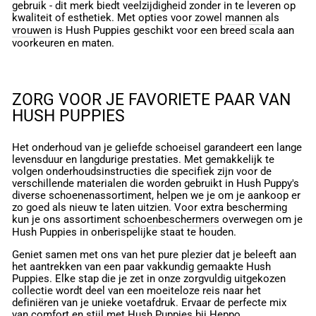
gebruik - dit merk biedt veelzijdigheid zonder in te leveren op
kwaliteit of esthetiek. Met opties voor zowel
mannen
als
vrouwen
is Hush Puppies geschikt voor een breed scala aan
voorkeuren en maten.
ZORG VOOR JE FAVORIETE PAAR VAN
HUSH PUPPIES
Het onderhoud van je geliefde schoeisel garandeert een lange
levensduur en langdurige prestaties. Met gemakkelijk te
volgen onderhoudsinstructies die specifiek zijn voor de
verschillende materialen die worden gebruikt in Hush Puppy's
diverse schoenenassortiment, helpen we je om je aankoop er
zo goed als nieuw te laten uitzien. Voor extra bescherming
kun je ons assortiment
schoenbeschermers
overwegen om je
Hush Puppies in onberispelijke staat te houden.
Geniet samen met ons van het pure plezier dat je beleeft aan
het aantrekken van een paar vakkundig gemaakte Hush
Puppies. Elke stap die je zet in onze zorgvuldig uitgekozen
collectie wordt deel van een moeiteloze reis naar het
definiëren van je unieke voetafdruk. Ervaar de perfecte mix
van comfort en stijl met Hush Puppies bij Heppo.