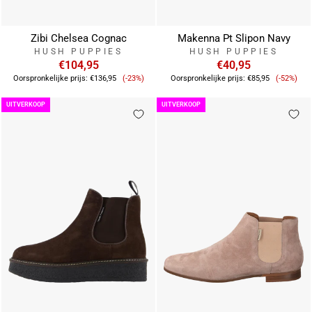
Zibi Chelsea Cognac
Makenna Pt Slipon Navy
HUSH PUPPIES
HUSH PUPPIES
€104,95
€40,95
Verkoopprijs
Verkoop
Oorspronkelijke prijs:
€136,95
(-23%)
Oorspronkelijke prijs:
€85,95
(-52%)
UITVERKOOP
UITVERKOOP