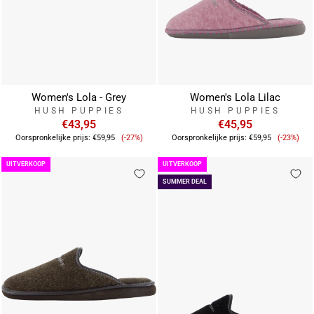
Women's Lola - Grey
Women's Lola Lilac
HUSH PUPPIES
HUSH PUPPIES
€43,95
€45,95
Verkoopprijs
Verkoop
Oorspronkelijke prijs:
€59,95
(-27%)
Oorspronkelijke prijs:
€59,95
(-23%)
UITVERKOOP
UITVERKOOP
SUMMER DEAL