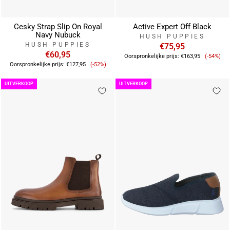
Cesky Strap Slip On Royal
Active Expert Off Black
Navy Nubuck
HUSH PUPPIES
HUSH PUPPIES
€75,95
€60,95
Verkoo
Oorspronkelijke prijs:
€163,95
(-54%)
Verkoopprijs
Oorspronkelijke prijs:
€127,95
(-52%)
UITVERKOOP
UITVERKOOP