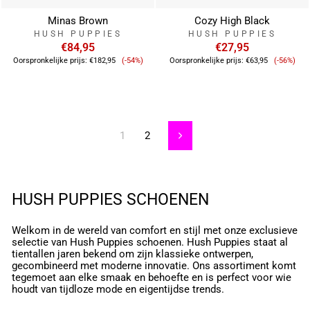
Minas Brown
Cozy High Black
HUSH PUPPIES
HUSH PUPPIES
€84,95
€27,95
Verkoopprijs
Verkoop
Oorspronkelijke prijs:
€182,95
(-54%)
Oorspronkelijke prijs:
€63,95
(-56%)
1
2
Volgende
HUSH PUPPIES SCHOENEN
Welkom in de wereld van comfort en stijl met onze exclusieve
selectie van Hush Puppies schoenen. Hush Puppies staat al
tientallen jaren bekend om zijn klassieke ontwerpen,
gecombineerd met moderne innovatie. Ons assortiment komt
tegemoet aan elke smaak en behoefte en is perfect voor wie
houdt van tijdloze mode en eigentijdse trends.