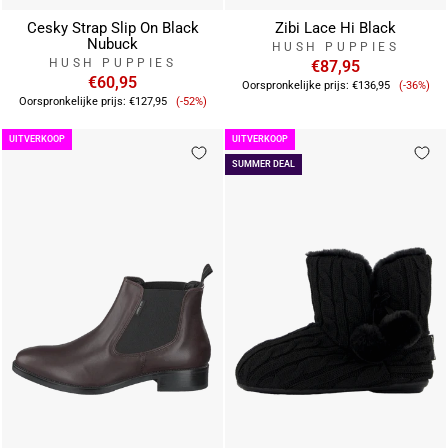
Cesky Strap Slip On Black
Zibi Lace Hi Black
Nubuck
HUSH PUPPIES
HUSH PUPPIES
€87,95
€60,95
Verkoo
Oorspronkelijke prijs:
€136,95
(-36%)
Verkoopprijs
Oorspronkelijke prijs:
€127,95
(-52%)
UITVERKOOP
UITVERKOOP
SUMMER DEAL