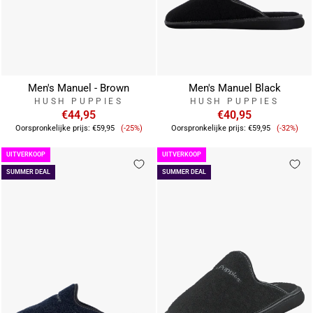
Men's Manuel - Brown
Men's Manuel Black
HUSH PUPPIES
HUSH PUPPIES
€44,95
€40,95
Verkoopprijs
Verkoop
Oorspronkelijke prijs:
€59,95
(-25%)
Oorspronkelijke prijs:
€59,95
(-32%)
UITVERKOOP
UITVERKOOP
SUMMER DEAL
SUMMER DEAL