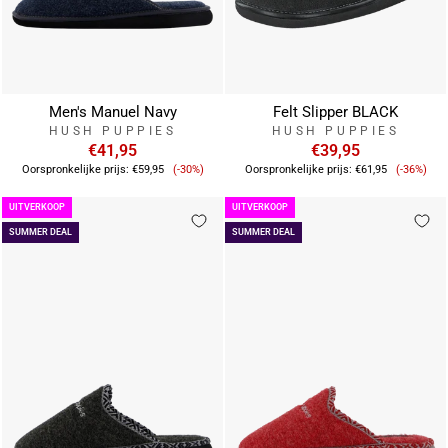
Men's Manuel Navy
Felt Slipper BLACK
HUSH PUPPIES
HUSH PUPPIES
€41,95
€39,95
Verkoopprijs
Verkoop
Oorspronkelijke prijs:
€59,95
(-30%)
Oorspronkelijke prijs:
€61,95
(-36%)
UITVERKOOP
UITVERKOOP
SUMMER DEAL
SUMMER DEAL