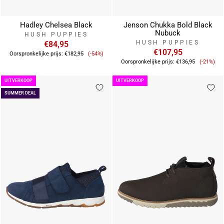
Hadley Chelsea Black
Jenson Chukka Bold Black
Nubuck
HUSH PUPPIES
HUSH PUPPIES
€84,95
Verkoopprijs
€107,95
Oorspronkelijke prijs:
€182,95
(-54%)
Verkoo
Oorspronkelijke prijs:
€136,95
(-21%)
UITVERKOOP
UITVERKOOP
SUMMER DEAL