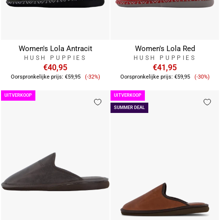
Women's Lola Antracit
Women's Lola Red
HUSH PUPPIES
HUSH PUPPIES
€40,95
€41,95
Verkoopprijs
Verkoop
Oorspronkelijke prijs:
€59,95
(-32%)
Oorspronkelijke prijs:
€59,95
(-30%)
UITVERKOOP
UITVERKOOP
SUMMER DEAL