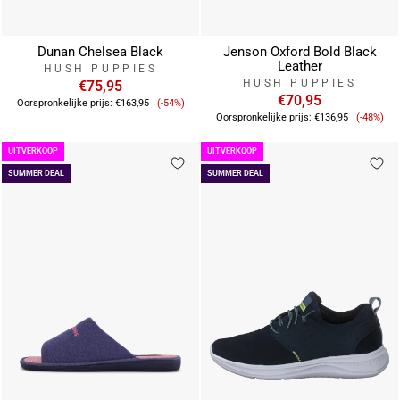
Dunan Chelsea Black
Jenson Oxford Bold Black
Leather
HUSH PUPPIES
HUSH PUPPIES
€75,95
Verkoopprijs
€70,95
Oorspronkelijke prijs:
€163,95
(-54%)
Verkoo
Oorspronkelijke prijs:
€136,95
(-48%)
UITVERKOOP
UITVERKOOP
SUMMER DEAL
SUMMER DEAL