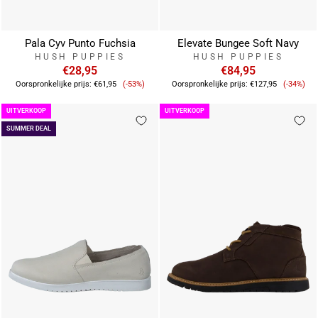
Pala Cyv Punto Fuchsia
Elevate Bungee Soft Navy
HUSH PUPPIES
HUSH PUPPIES
€28,95
€84,95
Verkoopprijs
Verkoo
Oorspronkelijke prijs:
€61,95
(-53%)
Oorspronkelijke prijs:
€127,95
(-34%)
UITVERKOOP
UITVERKOOP
SUMMER DEAL