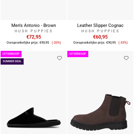
Men's Antonio - Brown
Leather Slipper Cognac
HUSH PUPPIES
HUSH PUPPIES
€72,95
€60,95
Verkoopprijs
Verkoop
Oorspronkelijke prijs:
€90,95
(-20%)
Oorspronkelijke prijs:
€90,95
(-33%)
UITVERKOOP
UITVERKOOP
SUMMER DEAL