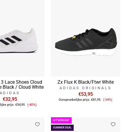
 3 Lace Shoes Cloud
Zx Flux K Black/Ftwr White
e Black / Cloud White
ADIDAS ORIGINALS
ADIDAS
€53,95
Verkoopprijs
€32,95
Oorspronkelijke prijs:
€81,95
(-34%)
Verkoopprijs
ijke prijs:
€54,95
(-40%)
UITVERKOOP
SUMMER DEAL