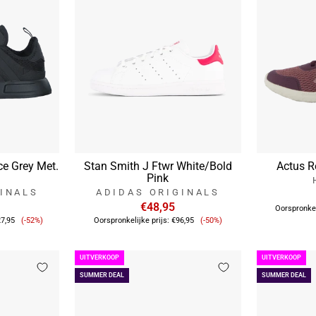
ce Grey Met.
Stan Smith J Ftwr White/Bold
Actus R
Pink
INALS
ADIDAS ORIGINALS
€48,95
Oorspronkel
Verkoopprijs
Verkoopprijs
7,95
(-52%)
Oorspronkelijke prijs:
€96,95
(-50%)
UITVERKOOP
UITVERKOOP
SUMMER DEAL
SUMMER DEAL