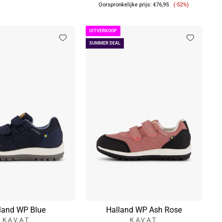
Verkoopprijs
Oorspronkelijke prijs:
€76,95
(-52%)
UITVERKOOP
SUMMER DEAL
land WP Blue
Halland WP Ash Rose
KAVAT
KAVAT