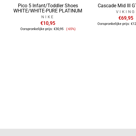
Pico 5 Infant/Toddler Shoes
Cascade Mid III 
WHITE/WHITE-PURE PLATINUM
VIKING
NIKE
€69,95
€10,95
Oorspronkelijke prijs:
€12
Verkoopprijs
Oorspronkelijke prijs:
€30,95
(-65%)