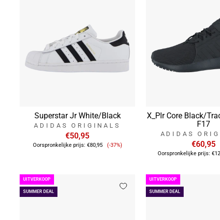
Superstar Jr White/Black
X_Plr Core Black/Tra
F17
ADIDAS ORIGINALS
ADIDAS ORIG
€50,95
Verkoopprijs
€60,95
Oorspronkelijke prijs:
€80,95
(-37%)
Oorspronkelijke prijs:
€12
UITVERKOOP
UITVERKOOP
SUMMER DEAL
SUMMER DEAL