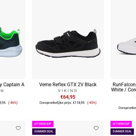
y Captain A
Veme Reflex GTX 2V Black
RunFalcon
White / Cor
ON
VIKING
€64,95
Verkoopprijs
Verkoopprijs
3,95
(-46%)
Oorspronkelijke prijs:
€118,95
(-45%)
Oorspronkel
UITVERKOOP
UITVERKOOP
SUMMER DEAL
SUMMER DEAL