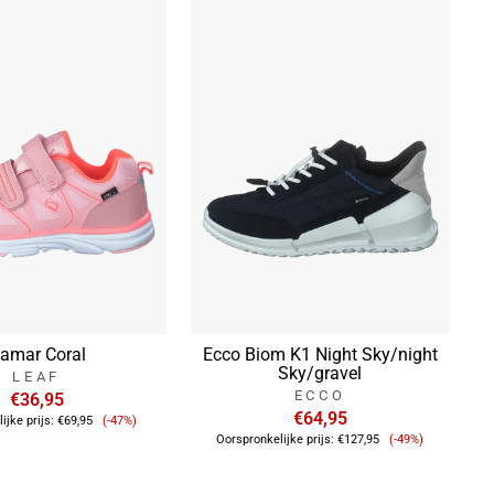
amar Coral
Ecco Biom K1 Night Sky/night
Sky/gravel
LEAF
ECCO
€36,95
Verkoopprijs
€64,95
ijke prijs:
€69,95
(-47%)
Verkoopprijs
Oorspronkelijke prijs:
€127,95
(-49%)