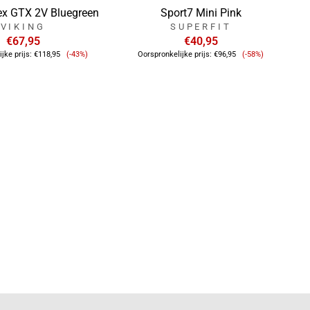
ex GTX 2V Bluegreen
Sport7 Mini Pink
VIKING
SUPERFIT
€67,95
€40,95
Verkoopprijs
Verkoopprijs
jke prijs:
€118,95
(-43%)
Oorspronkelijke prijs:
€96,95
(-58%)