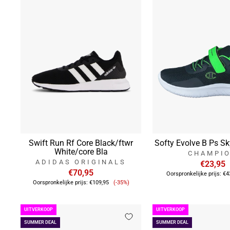
Swift Run Rf Core Black/ftwr
Softy Evolve B Ps Sk
White/core Bla
CHAMPI
ADIDAS ORIGINALS
€23,95
€70,95
Oorspronkelijke prijs:
€4
Verkoopprijs
Oorspronkelijke prijs:
€109,95
(-35%)
UITVERKOOP
UITVERKOOP
SUMMER DEAL
SUMMER DEAL