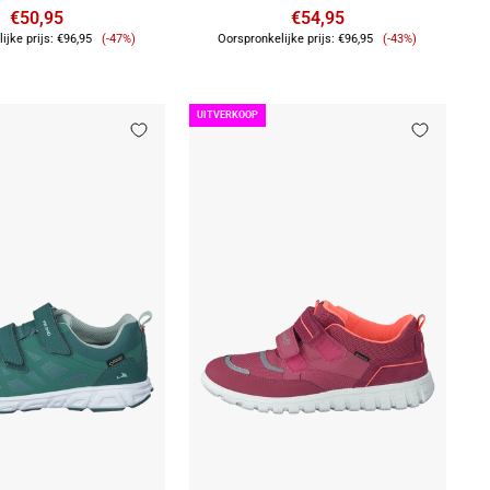
€50,95
€54,95
Verkoopprijs
Verkoopprijs
ijke prijs:
€96,95
(-47%)
Oorspronkelijke prijs:
€96,95
(-43%)
UITVERKOOP