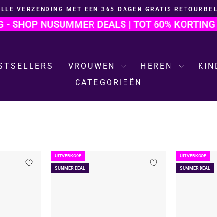
ELLE VERZENDING MET EEN 365 DAGEN GRATIS RETOURBEL
Diavoorstelling
HOP NU
SUMMER DEALS | TOT 60% KORTING - SH
pauzeren
STSELLERS
VROUWEN
HEREN
KI
CATEGORIEËN
UITVERKOOP
UITVERKOOP
SUMMER DEAL
SUMMER DEAL