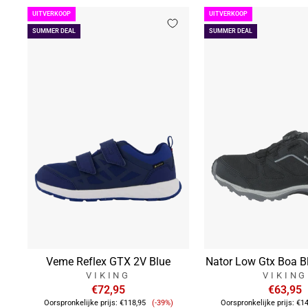
UITVERKOOP
UITVERKOOP
SUMMER DEAL
SUMMER DEAL
Veme Reflex GTX 2V Blue
Nator Low Gtx Boa B
VIKING
VIKING
€72,95
€63,95
Verkoopprijs
Oorspronkelijke prijs:
€118,95
(-39%)
Oorspronkelijke prijs:
€14