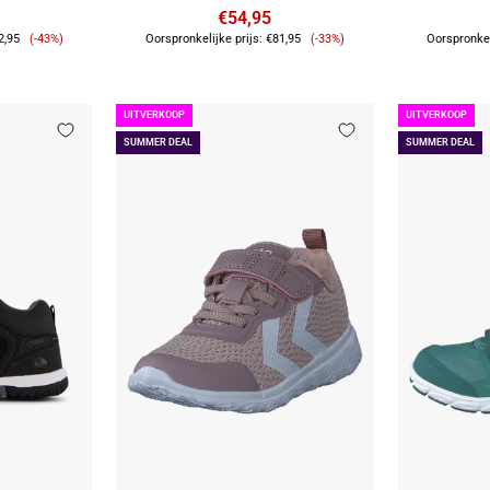
€54,95
Verkoopprijs
Verkoopprijs
2,95
(-43%)
Oorspronkelijke prijs:
€81,95
(-33%)
Oorspronkel
UITVERKOOP
UITVERKOOP
SUMMER DEAL
SUMMER DEAL