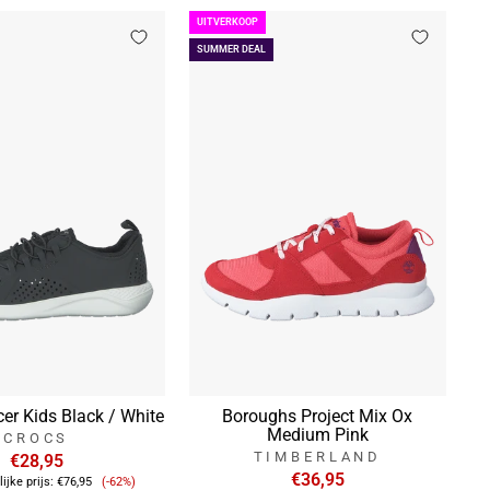
UITVERKOOP
SUMMER DEAL
cer Kids Black / White
Boroughs Project Mix Ox
Medium Pink
CROCS
TIMBERLAND
€28,95
Verkoopprijs
€36,95
ijke prijs:
€76,95
(-62%)