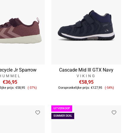
ecycle Jr Sparrow
Cascade Mid III GTX Navy
HUMMEL
VIKING
€36,95
€58,95
Verkoopprijs
Verkoopprijs
ijke prijs:
€58,95
(-37%)
Oorspronkelijke prijs:
€127,95
(-54%)
UITVERKOOP
SUMMER DEAL