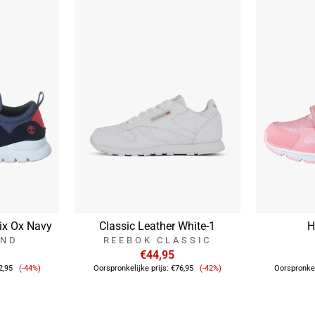
ix Ox Navy
Classic Leather White-1
H
AND
REEBOK CLASSIC
€44,95
Verkoopprijs
Verkoopprijs
2,95
(-44%)
Oorspronkelijke prijs:
€76,95
(-42%)
Oorspronkel