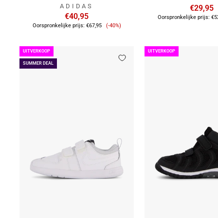
ADIDAS
€29,95
€40,95
Oorspronkelijke prijs:
€5
Verkoopprijs
Oorspronkelijke prijs:
€67,95
(-40%)
UITVERKOOP
UITVERKOOP
SUMMER DEAL