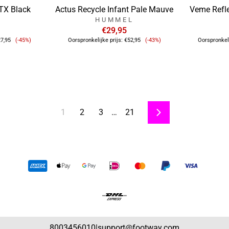
GTX Black
Actus Recycle Infant Pale Mauve
Veme Refl
HUMMEL
€29,95
Verkoopprijs
Verkoopprijs
7,95
(-45%)
Oorspronkelijke prijs:
€52,95
(-43%)
Oorspronkeli
1
2
3
…
21
Volgende
8003456010
support@footway.com
|