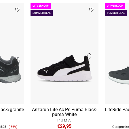
UITVERKOOP
UITVERKOOP
SUMMER DEAL
SUMMER DEAL
lack/granite
Anzarun Lite Ac Ps Puma Black-
LiteRide Pa
puma White
PUMA
Verkoopprijs
€29,95
5,95
(-56%)
Oorspronkel