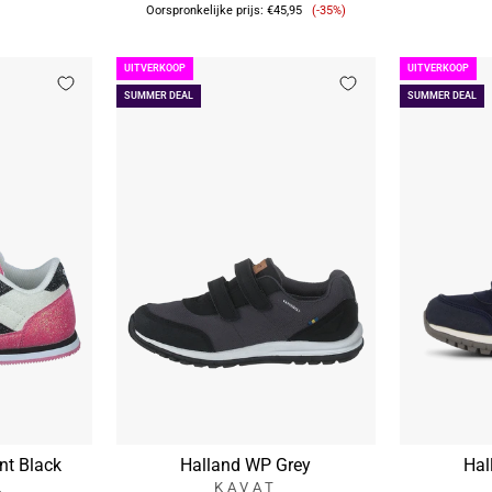
Verkoopprijs
Oorspronkelijke prijs:
€45,95
(-35%)
UITVERKOOP
UITVERKOOP
SUMMER DEAL
SUMMER DEAL
ant Black
Halland WP Grey
Hal
L
KAVAT