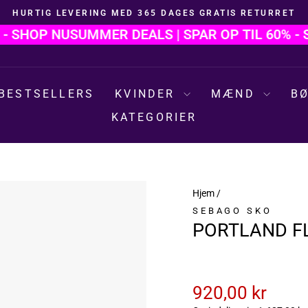
HURTIG LEVERING MED 365 DAGES GRATIS RETURRET
Sæt
SHOP NU
SUMMER DEALS | SPAR OP TIL 60% - SH
diasshow
på
pause
BESTSELLERS
KVINDER
MÆND
B
KATEGORIER
Hjem
/
SEBAGO SKO
PORTLAND F
920,00 kr