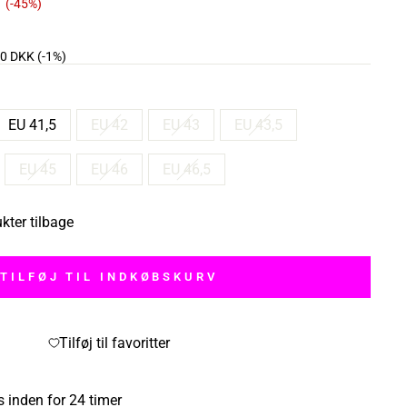
Tilbudspris
(-45%)
00 DKK
(-1%)
EU 41,5
EU 42
EU 43
EU 43,5
EU 45
EU 46
EU 46,5
ukter tilbage
TILFØJ TIL INDKØBSKURV
Tilføj til favoritter
s inden for 24 timer