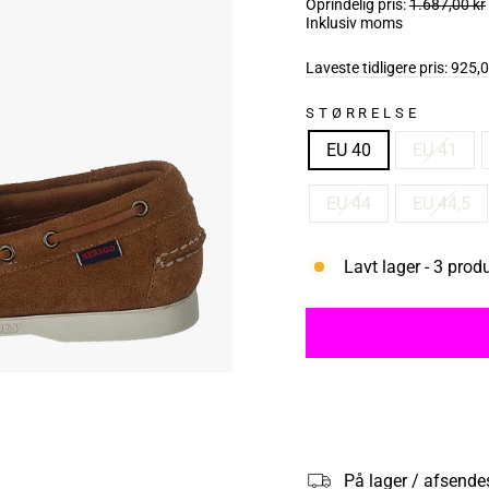
Oprindelig pris:
1.687,00 kr
Inklusiv moms
Laveste tidligere pris:
925,
STØRRELSE
EU 40
EU 41
EU 44
EU 44,5
Lavt lager - 3 prod
På lager / afsende