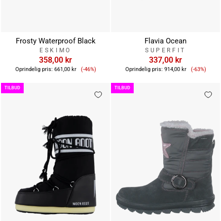
Frosty Waterproof Black
Flavia Ocean
ESKIMO
SUPERFIT
358,00 kr
337,00 kr
Tilbudspris
Tilbudsp
Oprindelig pris:
661,00 kr
(-46%)
Oprindelig pris:
914,00 kr
(-63%)
TILBUD
TILBUD