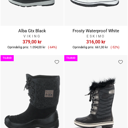
Alba Gtx Black
Frosty Waterproof White
VIKING
ESKIMO
379,00 kr
316,00 kr
Tilbudspris
Tilbudsp
Oprindelig pris:
1.054,00 kr
(-64%)
Oprindelig pris:
661,00 kr
(-52%)
TILBUD
TILBUD