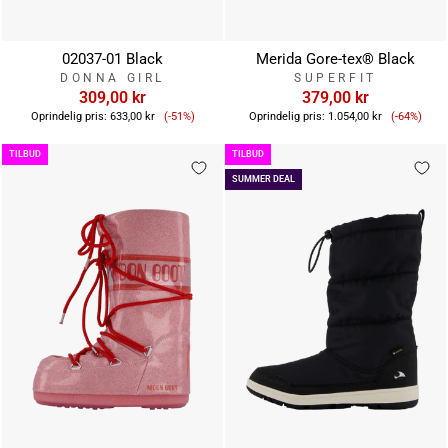
02037-01 Black
Merida Gore-tex® Black
DONNA GIRL
SUPERFIT
309,00 kr
379,00 kr
Tilbudspris
Tilbuds
Oprindelig pris:
633,00 kr
(-51%)
Oprindelig pris:
1.054,00 kr
(-64%)
TILBUD
TILBUD
SUMMER DEAL