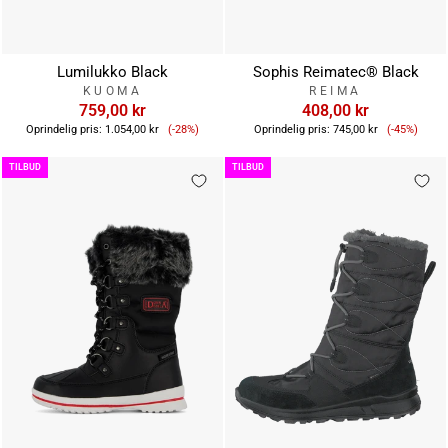
Lumilukko Black
Sophis Reimatec® Black
KUOMA
REIMA
759,00 kr
408,00 kr
Tilbudspris
Tilbudsp
Oprindelig pris:
1.054,00 kr
(-28%)
Oprindelig pris:
745,00 kr
(-45%)
TILBUD
TILBUD