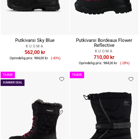
Putkivarsi Sky Blue
Putkivarsi Bordeaux Flower
Reflective
KUOMA
KUOMA
562,00 kr
Tilbudspris
710,00 kr
Oprindelig pris:
984,00 kr
(-43%)
Tilbudsp
Oprindelig pris:
984,00 kr
(-28%)
TILBUD
TILBUD
SUMMER DEAL