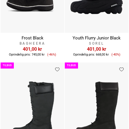
Frost Black
Youth Flurry Junior Black
BAGHEERA
SOREL
401,00 kr
401,00 kr
Tilbudspris
Tilbudsp
Oprindelig pris:
745,00 kr
(-46%)
Oprindelig pris:
668,00 kr
(-40%)
TILBUD
TILBUD