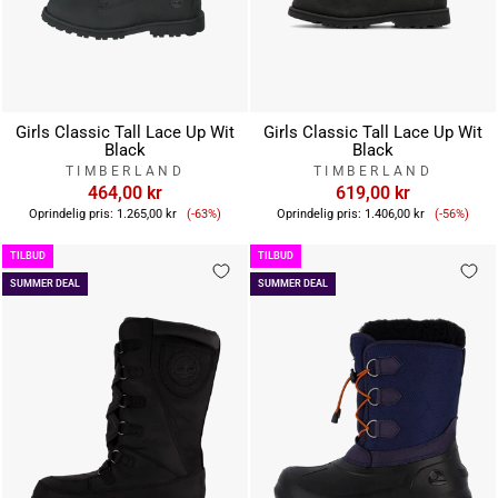
Girls Classic Tall Lace Up Wit
Girls Classic Tall Lace Up Wit
Black
Black
TIMBERLAND
TIMBERLAND
464,00 kr
619,00 kr
Tilbudspris
Tilbuds
Oprindelig pris:
1.265,00 kr
(-63%)
Oprindelig pris:
1.406,00 kr
(-56%)
TILBUD
TILBUD
SUMMER DEAL
SUMMER DEAL