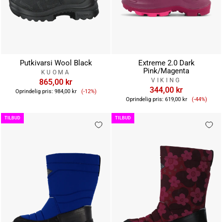
Putkivarsi Wool Black
Extreme 2.0 Dark
Pink/Magenta
KUOMA
VIKING
865,00 kr
Tilbudspris
344,00 kr
Oprindelig pris:
984,00 kr
(-12%)
Tilbudsp
Oprindelig pris:
619,00 kr
(-44%)
TILBUD
TILBUD