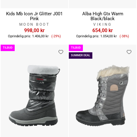
Kids Mb Icon Jr Glitter J001
Alba High Gtx Warm
Pink
Black/black
MOON BOOT
VIKING
998,00 kr
654,00 kr
Tilbudspris
Tilbuds
Oprindelig pris:
1.406,00 kr
(-29%)
Oprindelig pris:
1.054,00 kr
(-38%)
TILBUD
TILBUD
SUMMER DEAL