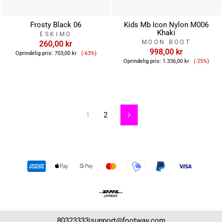
Frosty Black 06
Kids Mb Icon Nylon M006
Khaki
ESKIMO
MOON BOOT
260,00 kr
Tilbudspris
998,00 kr
Oprindelig pris:
703,00 kr
(-63%)
Tilbuds
Oprindelig pris:
1.336,00 kr
(-25%)
1
2
Næste
80323333
support@footway.com
|