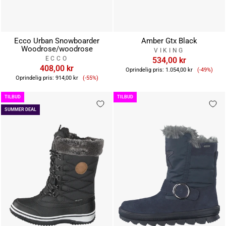
Ecco Urban Snowboarder
Amber Gtx Black
Woodrose/woodrose
VIKING
ECCO
534,00 kr
408,00 kr
Tilbuds
Oprindelig pris:
1.054,00 kr
(-49%)
Tilbudspris
Oprindelig pris:
914,00 kr
(-55%)
TILBUD
TILBUD
SUMMER DEAL