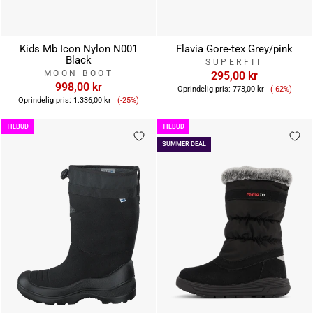
Kids Mb Icon Nylon N001
Flavia Gore-tex Grey/pink
Black
SUPERFIT
MOON BOOT
295,00 kr
998,00 kr
Tilbudsp
Oprindelig pris:
773,00 kr
(-62%)
Tilbudspris
Oprindelig pris:
1.336,00 kr
(-25%)
TILBUD
TILBUD
SUMMER DEAL