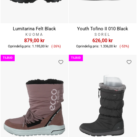
Lumitarina Felt Black
Youth Tofino II 010 Black
KUOMA
SOREL
879,00 kr
626,00 kr
Tilbudspris
Tilbuds
Oprindelig pris:
1.195,00 kr
(-26%)
Oprindelig pris:
1.336,00 kr
(-53%)
TILBUD
TILBUD