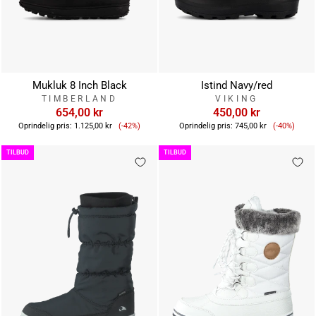
Mukluk 8 Inch Black
Istind Navy/red
TIMBERLAND
VIKING
654,00 kr
450,00 kr
Tilbudspris
Tilbudsp
Oprindelig pris:
1.125,00 kr
(-42%)
Oprindelig pris:
745,00 kr
(-40%)
TILBUD
TILBUD