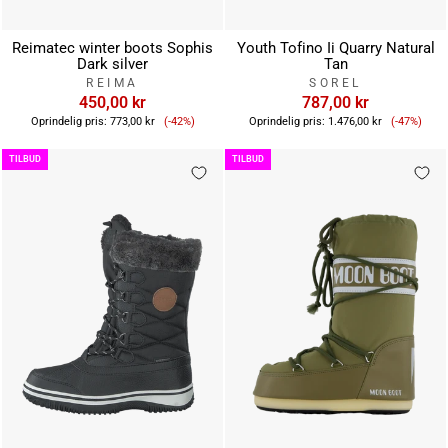
Reimatec winter boots Sophis
Youth Tofino Ii Quarry Natural
Dark silver
Tan
REIMA
SOREL
450,00 kr
787,00 kr
Tilbudspris
Tilbuds
Oprindelig pris:
773,00 kr
(-42%)
Oprindelig pris:
1.476,00 kr
(-47%)
TILBUD
TILBUD