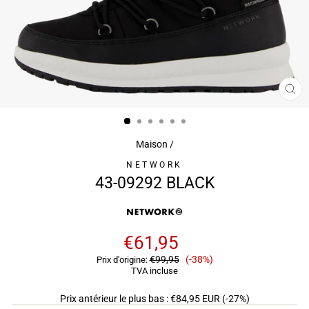
FE
(É
Maison
/
NETWORK
43-09292 BLACK
€61,95
Prix
€99,95
(-38%)
Prix ​​d'origine:
de
TVA incluse
vente
Prix antérieur le plus bas :
€84,95 EUR
(-27%)