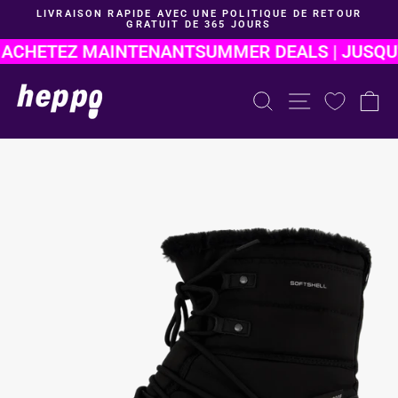
Aller
LIVRAISON RAPIDE AVEC UNE POLITIQUE DE RETOUR
au
GRATUIT DE 365 JOURS
Mettre
contenu
le
 ACHETEZ MAINTENANT
SUMMER DEALS | JUSQU'À
diaporama
en
pause
RECHERCHE D
NAVIGAT
P