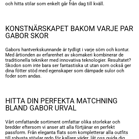
och hitta stilar som enkelt går från dag till kväll.
KONSTNÄRSKAPET BAKOM VARJE PAR
GABOR SKOR
Gabors hantverkskunnande är tydligt i varje söm och kontur.
Med årtionden av erfarenhet av skomakeri kombinerar de
traditionella tekniker med innovativa teknologier. Resultatet?
Skodon som inte bara ser fantastiska ut utan som också ger
dina fötter stöd med egenskaper som dämpade sulor och
foder som andas.
HITTA DIN PERFEKTA MATCHNING
BLAND GABOR URVAL
Vårt omfattande sortiment omfattar olika storlekar och
bredder eftersom vi anser att alla förtjänar en perfekt
passform. Från eleganta
flats som kompletterar alla outfits
till robusta
stövlar redo för kallare väder
, låt oss guida dig