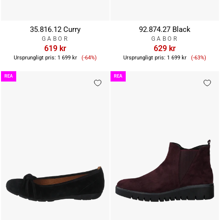
35.816.12 Curry
92.874.27 Black
GABOR
GABOR
619 kr
629 kr
Reapris
Reapris
Ursprungligt pris:
1 699 kr
(-64%)
Ursprungligt pris:
1 699 kr
(-63%)
REA
REA