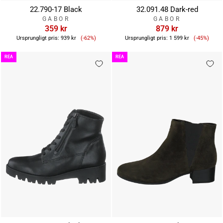
22.790-17 Black
32.091.48 Dark-red
GABOR
GABOR
359 kr
879 kr
Reapris
Reapris
Ursprungligt pris:
939 kr
(-62%)
Ursprungligt pris:
1 599 kr
(-45%)
REA
REA