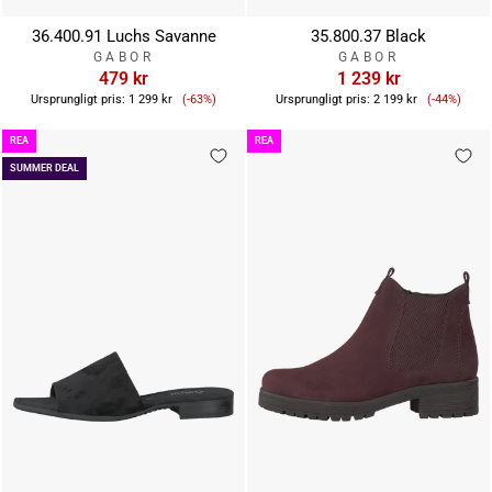
36.400.91 Luchs Savanne
35.800.37 Black
GABOR
GABOR
479 kr
1 239 kr
Reapris
Reapris
Ursprungligt pris:
1 299 kr
(-63%)
Ursprungligt pris:
2 199 kr
(-44%)
REA
REA
SUMMER DEAL