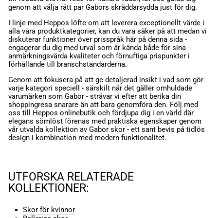
genom att välja rätt par Gabors skräddarsydda just för dig.
I linje med Heppos löfte om att leverera exceptionellt värde i
alla våra produktkategorier, kan du vara säker på att medan vi
diskuterar funktioner över prisspråk här på denna sida -
engagerar du dig med urval som är kända både för sina
anmärkningsvärda kvaliteter och förnuftiga prispunkter i
förhållande till branschstandarderna.
Genom att fokusera på att ge detaljerad insikt i vad som gör
varje kategori speciell - särskilt när det gäller omhuldade
varumärken som Gabor - strävar vi efter att berika din
shoppingresa snarare än att bara genomföra den. Följ med
oss till Heppos onlinebutik och fördjupa dig i en värld där
elegans sömlöst förenas med praktiska egenskaper genom
vår utvalda kollektion av Gabor skor - ett sant bevis på tidlös
design i kombination med modern funktionalitet.
UTFORSKA RELATERADE
KOLLEKTIONER:
Skor för kvinnor