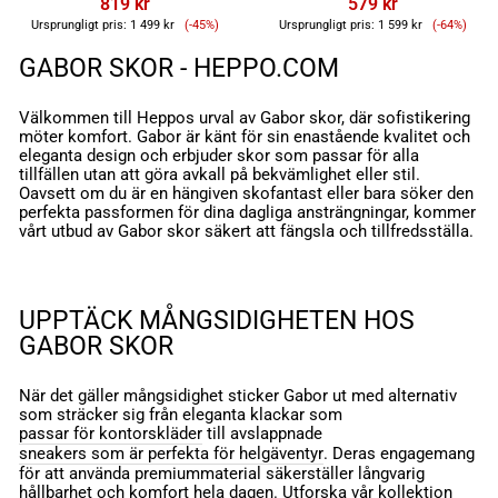
819 kr
579 kr
Reapris
Reapris
Ursprungligt pris:
1 499 kr
(-45%)
Ursprungligt pris:
1 599 kr
(-64%)
GABOR SKOR - HEPPO.COM
Välkommen till Heppos urval av Gabor skor, där sofistikering
möter komfort. Gabor är känt för sin enastående kvalitet och
eleganta design och erbjuder skor som passar för alla
tillfällen utan att göra avkall på bekvämlighet eller stil.
Oavsett om du är en hängiven skofantast eller bara söker den
perfekta passformen för dina dagliga ansträngningar, kommer
vårt utbud av Gabor skor säkert att fängsla och tillfredsställa.
UPPTÄCK MÅNGSIDIGHETEN HOS
GABOR SKOR
När det gäller mångsidighet sticker Gabor ut med alternativ
som sträcker sig från eleganta klackar som
passar för kontorskläder
till avslappnade
sneakers som är perfekta för helgäventyr
. Deras engagemang
för att använda premiummaterial säkerställer långvarig
hållbarhet och komfort hela dagen. Utforska vår kollektion