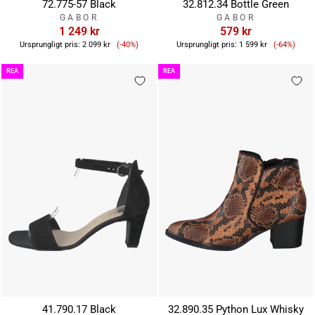
72.775-57 Black
32.812.34 Bottle Green
GABOR
GABOR
1 249 kr
579 kr
Reapris
Reapris
Ursprungligt pris:
2 099 kr
(-40%)
Ursprungligt pris:
1 599 kr
(-64%)
REA
REA
41.790.17 Black
32.890.35 Python Lux Whisky