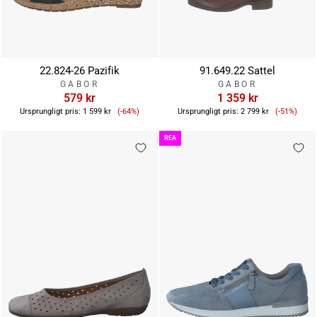
22.824-26 Pazifik
91.649.22 Sattel
GABOR
GABOR
579 kr
1 359 kr
Reapris
Reapris
Ursprungligt pris:
1 599 kr
(-64%)
Ursprungligt pris:
2 799 kr
(-51%)
REA