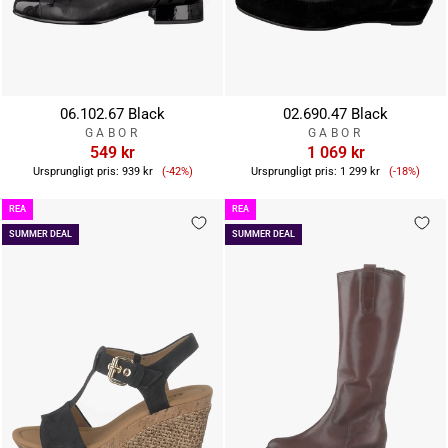
06.102.67 Black
02.690.47 Black
GABOR
GABOR
549 kr
1 069 kr
Reapris
Reapris
Ursprungligt pris:
939 kr
(-42%)
Ursprungligt pris:
1 299 kr
(-18%)
REA
REA
SUMMER DEAL
SUMMER DEAL