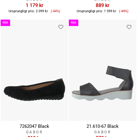
1 179 kr
889 kr
Reapris
Reapris
Ursprungligt pris:
2 099 kr
(-44%)
Ursprungligt pris:
1 599 kr
(-44%)
REA
REA
7262047 Black
21.610-67 Black
GABOR
GABOR