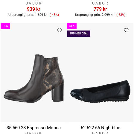
GABOR
GABOR
939 kr
779 kr
Reapris
Reapris
Ursprungligt pris:
1 699 kr
(-45%)
Ursprungligt pris:
2 099 kr
(-63%)
REA
REA
SUMMER DEAL
35.560.28 Espresso Mocca
62.622-66 Nightblue
GABOR
GABOR