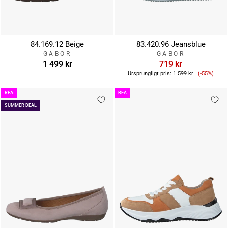
84.169.12 Beige
83.420.96 Jeansblue
GABOR
GABOR
1 499 kr
719 kr
Reapris
Ursprungligt pris:
1 599 kr
(-55%)
REA
REA
SUMMER DEAL