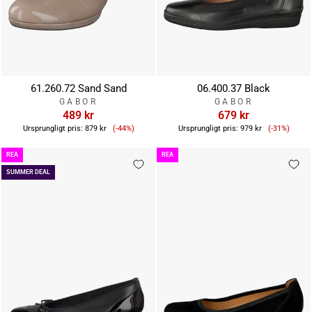
61.260.72 Sand Sand
06.400.37 Black
GABOR
GABOR
489 kr
679 kr
Reapris
Reapris
Ursprungligt pris:
879 kr
(-44%)
Ursprungligt pris:
979 kr
(-31%)
REA
REA
SUMMER DEAL