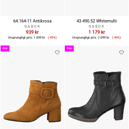
64.164-11 Antikrosa
43.490.52 Whitemulti
GABOR
GABOR
939 kr
1 179 kr
Reapris
Reapris
Ursprungligt pris:
1 699 kr
(-45%)
Ursprungligt pris:
2 099 kr
(-44%)
REA
REA