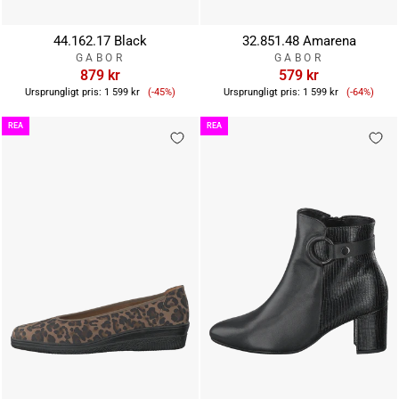
44.162.17 Black
32.851.48 Amarena
GABOR
GABOR
879 kr
579 kr
Reapris
Reapris
Ursprungligt pris:
1 599 kr
(-45%)
Ursprungligt pris:
1 599 kr
(-64%)
REA
REA